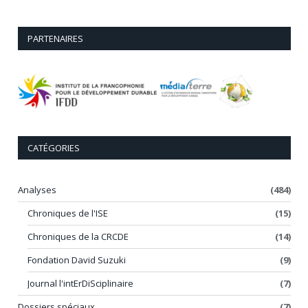
PARTENAIRES
CATÉGORIES
Analyses
(484)
Chroniques de l'ISE
(15)
Chroniques de la CRCDE
(14)
Fondation David Suzuki
(9)
Journal l'intErDiSciplinaire
(7)
Dossiers spéciaux
(7)