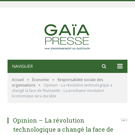
NAVIGUER
»
»
Accueil
Économie
Responsabilité sociale des
»
organisations
Opinion – La révolution technologique a
changé la face de l’humanité – La prochaine révolution
économique sera durable
Opinion – La révolution
0
technologique a changé la face de