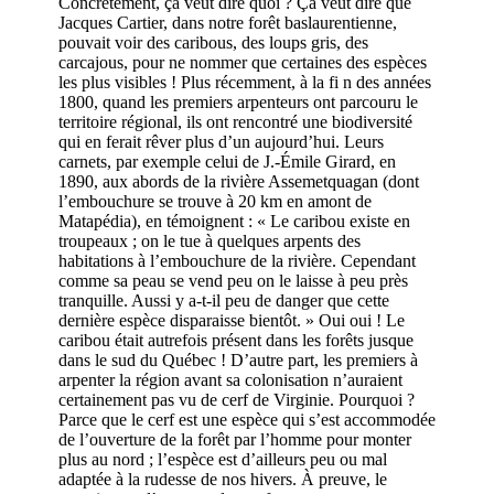
Concrètement, ça veut dire quoi ? Ça veut dire que
Jacques Cartier, dans notre forêt baslaurentienne,
pouvait voir des caribous, des loups gris, des
carcajous, pour ne nommer que certaines des espèces
les plus visibles ! Plus récemment, à la fi n des années
1800, quand les premiers arpenteurs ont parcouru le
territoire régional, ils ont rencontré une biodiversité
qui en ferait rêver plus d’un aujourd’hui. Leurs
carnets, par exemple celui de J.-Émile Girard, en
1890, aux abords de la rivière Assemetquagan (dont
l’embouchure se trouve à 20 km en amont de
Matapédia), en témoignent : « Le caribou existe en
troupeaux ; on le tue à quelques arpents des
habitations à l’embouchure de la rivière. Cependant
comme sa peau se vend peu on le laisse à peu près
tranquille. Aussi y a-t-il peu de danger que cette
dernière espèce disparaisse bientôt. » Oui oui ! Le
caribou était autrefois présent dans les forêts jusque
dans le sud du Québec ! D’autre part, les premiers à
arpenter la région avant sa colonisation n’auraient
certainement pas vu de cerf de Virginie. Pourquoi ?
Parce que le cerf est une espèce qui s’est accommodée
de l’ouverture de la forêt par l’homme pour monter
plus au nord ; l’espèce est d’ailleurs peu ou mal
adaptée à la rudesse de nos hivers. À preuve, le