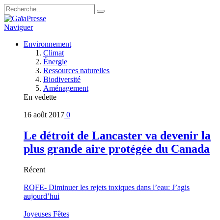
Naviguer
Environnement
Climat
Énergie
Ressources naturelles
Biodiversité
Aménagement
En vedette
16 août 2017
0
Le détroit de Lancaster va devenir la
plus grande aire protégée du Canada
Récent
RQFE- Diminuer les rejets toxiques dans l’eau: J’agis
aujourd’hui
Joyeuses Fêtes