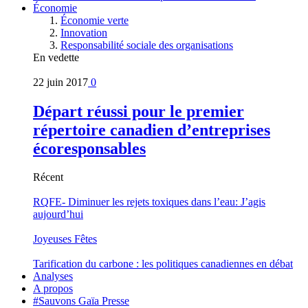
Économie
Économie verte
Innovation
Responsabilité sociale des organisations
En vedette
22 juin 2017
0
Départ réussi pour le premier
répertoire canadien d’entreprises
écoresponsables
Récent
RQFE- Diminuer les rejets toxiques dans l’eau: J’agis
aujourd’hui
Joyeuses Fêtes
Tarification du carbone : les politiques canadiennes en débat
Analyses
A propos
#Sauvons Gaïa Presse