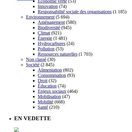
Économie verte
(53)
Innovation
(74)
Responsabilité sociale des organisations
(1 185)
Environnement
(5 694)
Aménagement
(580)
Biodiversité
(945)
Climat
(921)
Énergie
(1 481)
Hydrocarbures
(24)
Pollution
(53)
Ressources naturelles
(1 703)
Non classé
(30)
Société
(2 845)
Alimentation
(802)
Consommation
(93)
Droit
(32)
Éducation
(74)
Enjeux sociaux
(464)
Mobilisation
(47)
Mobilité
(668)
Santé
(210)
EN VEDETTE