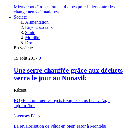
Mieux connaître les forêts urbaines pour lutter contre les
changements climatiques
Société
Alimentation
Enjeux sociaux
Santé
Mobilité
Droit
En vedette
15 août 2017
0
Une serre chauffée grâce aux déchets
verra le jour au Nunavik
Récent
RQFE- Diminuer les rejets toxiques dans l’eau: J’agis
aujourd’hui
Joyeuses Fêtes
La revalorisation de vélos en plein essor à Montréal