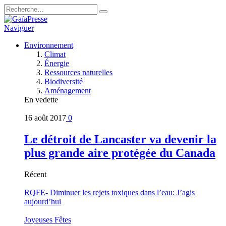
Naviguer
Environnement
Climat
Énergie
Ressources naturelles
Biodiversité
Aménagement
En vedette
16 août 2017
0
Le détroit de Lancaster va devenir la
plus grande aire protégée du Canada
Récent
RQFE- Diminuer les rejets toxiques dans l’eau: J’agis
aujourd’hui
Joyeuses Fêtes