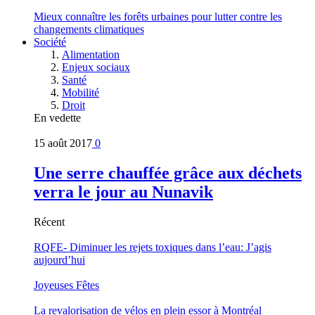
Mieux connaître les forêts urbaines pour lutter contre les
changements climatiques
Société
Alimentation
Enjeux sociaux
Santé
Mobilité
Droit
En vedette
15 août 2017
0
Une serre chauffée grâce aux déchets
verra le jour au Nunavik
Récent
RQFE- Diminuer les rejets toxiques dans l’eau: J’agis
aujourd’hui
Joyeuses Fêtes
La revalorisation de vélos en plein essor à Montréal