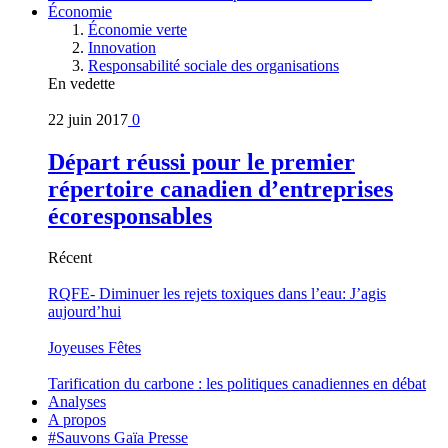
Économie
Économie verte
Innovation
Responsabilité sociale des organisations
En vedette
22 juin 2017
0
Départ réussi pour le premier
répertoire canadien d’entreprises
écoresponsables
Récent
RQFE- Diminuer les rejets toxiques dans l’eau: J’agis
aujourd’hui
Joyeuses Fêtes
Tarification du carbone : les politiques canadiennes en débat
Analyses
A propos
#Sauvons Gaïa Presse