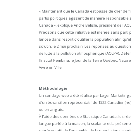
« Maintenant que le Canada est passé de chef de fil
partis politiques agissent de manière responsable 
Canada », explique André Bélisle, président de l'AQ
Précisons que cette initiative est menée sans parti pr
lancée dans l’esprit d’outiller la population afin qu’e
scrutin, le 2 mai prochain. Les réponses au questio
de lutte à la pollution atmosphérique (AQLPA), Déf
l’Institut Pembina, le Jour de la Terre Québec, Natu
Vivre en Ville.
Méthodologie
Un sondage web a été réalisé par Léger Marketing po
d'un échantillon représentatif de 1522 Canadien(ne)
ou en anglais.
À l'aide des données de Statistique Canada, les résul
langue parlée à la maison, la scolarité et la présen
représentatif de l'ensemble de la population canad