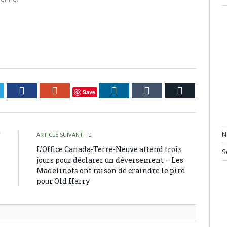
itter
Facebook
Google+
LinkedIn
Tumblr
Courriel
Save
N
T
ARTICLE SUIVANT
s
L'Office Canada-Terre-Neuve attend trois
S
s
jours pour déclarer un déversement – Les
e
Madelinots ont raison de craindre le pire
pour Old Harry