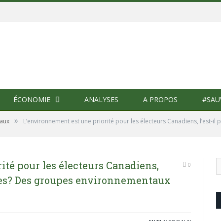
ÉCONOMIE
ANALYSES
A PROPOS
#SAU
»
iaux
L’environnement est une priorité pour les électeurs Canadiens, l’est-il 
ité pour les électeurs Canadiens,
0
iques? Des groupes environnementaux