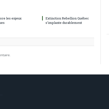
nore les enjeux
Extinction Rebellion Québec
ues
s’implante durablement
ntaire.