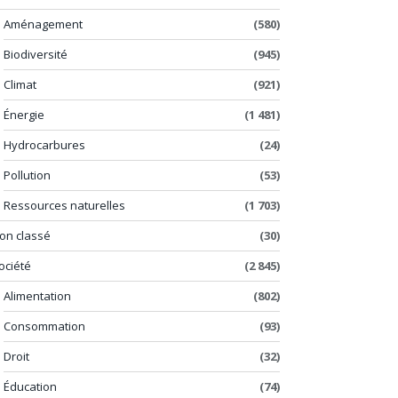
Aménagement
(580)
Biodiversité
(945)
Climat
(921)
Énergie
(1 481)
Hydrocarbures
(24)
Pollution
(53)
Ressources naturelles
(1 703)
on classé
(30)
ociété
(2 845)
Alimentation
(802)
Consommation
(93)
Droit
(32)
Éducation
(74)