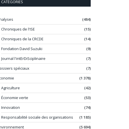
CATÉGORIES
nalyses
(484)
Chroniques de l'ISE
(15)
Chroniques de la CRCDE
(14)
Fondation David Suzuki
(9)
Journal l'intErDiSciplinaire
(7)
ossiers spéciaux
(7)
conomie
(1 378)
Agriculture
(42)
Économie verte
(53)
Innovation
(74)
Responsabilité sociale des organisations
(1 185)
nvironnement
(5 694)