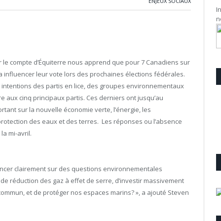
ENJEUX SOCIAUX
I
n
r le compte d’Équiterre nous apprend que pour 7 Canadiens sur
 influencer leur vote lors des prochaines élections fédérales.
s intentions des partis en lice, des groupes environnementaux
e aux cinq principaux partis. Ces derniers ont jusqu’au
tant sur la nouvelle économie verte, l’énergie, les
 protection des eaux et des terres. Les réponses ou l’absence
a mi-avril.
ononcer clairement sur des questions environnementales
an de réduction des gaz à effet de serre, d’investir massivement
 commun, et de protéger nos espaces marins? », a ajouté Steven