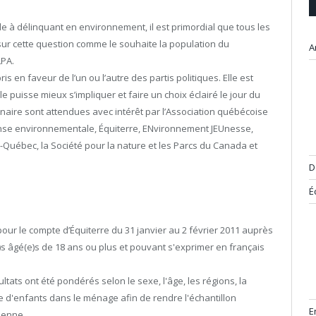
e à délinquant en environnement, il est primordial que tous les
sur cette question comme le souhaite la population du
A
LPA.
is en faveur de l’un ou l’autre des partis politiques. Elle est
lle puisse mieux s’impliquer et faire un choix éclairé le jour du
nnaire sont attendues avec intérêt par l’Association québécoise
ense environnementale, Équiterre, ENvironnement JEUnesse,
re-Québec, la Société pour la nature et les Parcs du Canada et
D
É
ur le compte d’Équiterre du 31 janvier au 2 février 2011 auprès
s âgé(e)s de 18 ans ou plus et pouvant s'exprimer en français
tats ont été pondérés selon le sexe, l'âge, les régions, la
ce d'enfants dans le ménage afin de rendre l'échantillon
E
ienne.