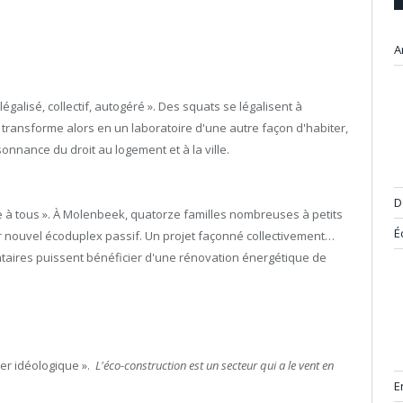
A
égalisé, collectif, autogéré ». Des squats se légalisent à
transforme alors en un laboratoire d'une autre façon d'habiter,
onnance du droit au logement et à la ville.
D
e à tous ». À Molenbeek, quatorze familles nombreuses à petits
É
 nouvel écoduplex passif. Un projet façonné collectivement…
cataires puissent bénéficier d'une rénovation énergétique de
ier idéologique ».
L'éco-construction est un secteur qui a le vent en
E