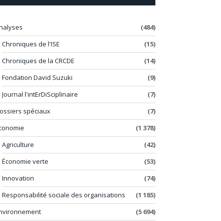
nalyses
(484)
Chroniques de l'ISE
(15)
Chroniques de la CRCDE
(14)
Fondation David Suzuki
(9)
Journal l'intErDiSciplinaire
(7)
ossiers spéciaux
(7)
conomie
(1 378)
Agriculture
(42)
Économie verte
(53)
Innovation
(74)
Responsabilité sociale des organisations
(1 185)
nvironnement
(5 694)