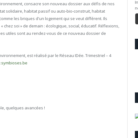
I
nvironnement, consacre son nouveau dossier aux défis de nos
n
at solidaire, habitat passif ou auto-bio-construit, habitat
omme les briques d'un logement qui se veut différent. Ils
u « chez soi » de demain : écologique, social, éducatif. Réflexions,
sses utiles sont au rendez-vous de ce nouveau dossier de
nvironnement, est réalisé par le Réseau IDée. Trimestriel – 4
w.symbioses.be
ole, quelques avancées !