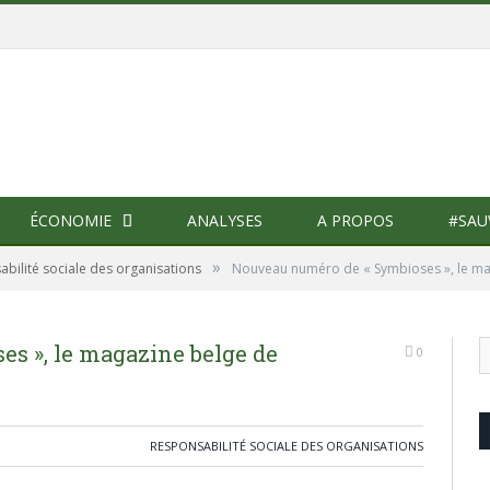
ÉCONOMIE
ANALYSES
A PROPOS
#SAU
»
bilité sociale des organisations
Nouveau numéro de « Symbioses », le mag
s », le magazine belge de
0
RESPONSABILITÉ SOCIALE DES ORGANISATIONS