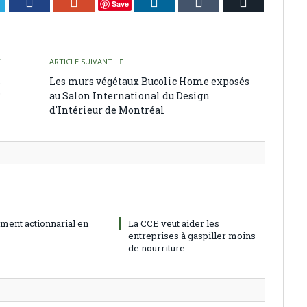
itter
Facebook
Google+
LinkedIn
Tumblr
Courriel
Save
T
ARTICLE SUIVANT
s
Les murs végétaux Bucolic Home exposés
?
au Salon International du Design
d'Intérieur de Montréal
ment actionnarial en
La CCE veut aider les
entreprises à gaspiller moins
de nourriture