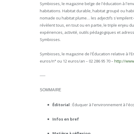
Symbioses, le magazine belge de l'éducation à l'e
habitations. Habitat durable, habitat groupé ou habit
nomade ou habitat plume… les adjectifs s'empilent c
révèlent tous, en tout ou en partie, le triple enjeu d
expériences, activité, outils pédagogiques et adre
Symbioses.
Symbioses, le magazine de l'Éducation relative à l'E
euros/n° ou 12 euros/an – 02 286 95 70 –
http://ww
—–
SOMMAIRE
Éditorial
: Éduquer à l'environnement à l'éc
Infos en bref
Matière à réflexion