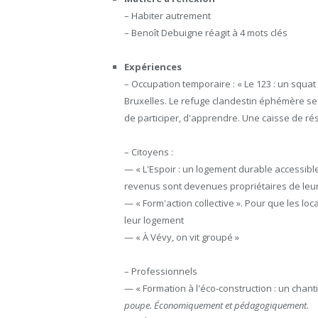
– Habiter autrement
– Benoît Debuigne réagit à 4 mots clés
Expériences
– Occupation temporaire : « Le 123 : un squat l
Bruxelles. Le refuge clandestin éphémère se 
de participer, d'apprendre. Une caisse de rés
– Citoyens :
— « L'Espoir : un logement durable accessibl
revenus sont devenues propriétaires de leur
— « Form'action collective ». Pour que les lo
leur logement
— « À Vévy, on vit groupé »
– Professionnels
— « Formation à l'éco-construction : un chant
poupe. Économiquement et pédagogiquement.