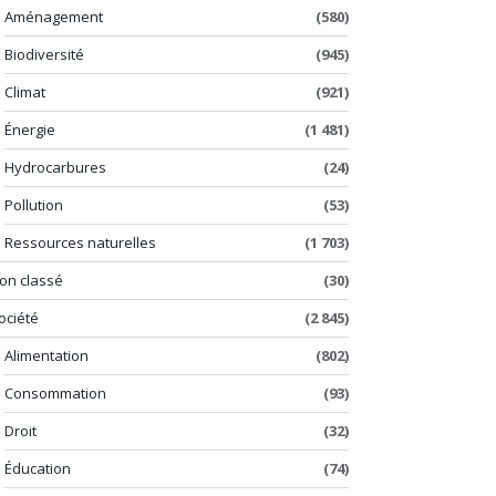
Aménagement
(580)
Biodiversité
(945)
Climat
(921)
Énergie
(1 481)
Hydrocarbures
(24)
Pollution
(53)
Ressources naturelles
(1 703)
on classé
(30)
ociété
(2 845)
Alimentation
(802)
Consommation
(93)
Droit
(32)
Éducation
(74)