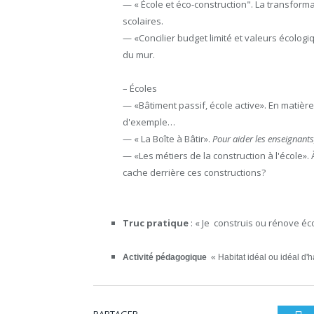
— « École et éco-construction". La transfor
scolaires.
— «Concilier budget limité et valeurs écologi
du mur.
– Écoles
— «Bâtiment passif, école active». En matière 
d'exemple…
— « La Boîte à Bâtir».
Pour aider les enseignant
— «Les métiers de la construction à l'école»
cache derrière ces constructions?
Truc pratique
: « Je construis ou rénove éc
Activité pédagogique
« Habitat idéal ou idéal d'h