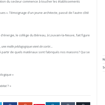
mation du secteur commence à toucher les établissements
ques ». Témoignage d'un jeune architecte, passé de l'autre côté
d'énergie, le collège du Bièreau, à Louvain-la-Neuve, fait figure
s, une malle pédagogique vient de sortir…
. À partir de quels matériaux sont fabriqués nos maisons? Qui se
N
S
ologique »
abitat ? »