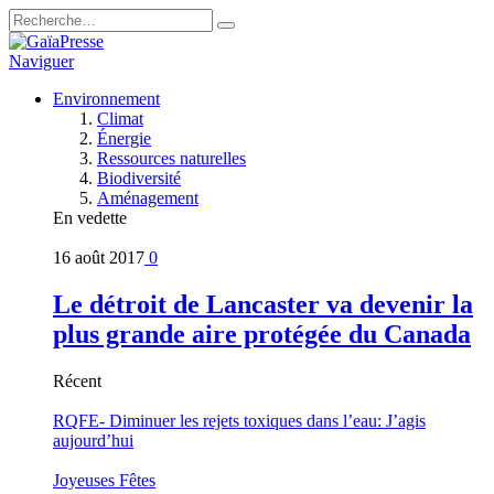
Naviguer
Environnement
Climat
Énergie
Ressources naturelles
Biodiversité
Aménagement
En vedette
16 août 2017
0
Le détroit de Lancaster va devenir la
plus grande aire protégée du Canada
Récent
RQFE- Diminuer les rejets toxiques dans l’eau: J’agis
aujourd’hui
Joyeuses Fêtes