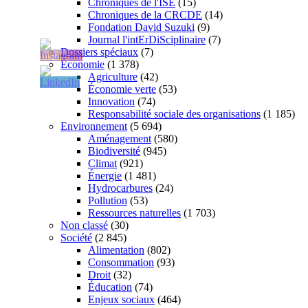
Chroniques de l'ISE
(15)
Chroniques de la CRCDE
(14)
Fondation David Suzuki
(9)
Journal l'intErDiSciplinaire
(7)
Dossiers spéciaux
(7)
Économie
(1 378)
Agriculture
(42)
Économie verte
(53)
Innovation
(74)
Responsabilité sociale des organisations
(1 185)
Environnement
(5 694)
Aménagement
(580)
Biodiversité
(945)
Climat
(921)
Énergie
(1 481)
Hydrocarbures
(24)
Pollution
(53)
Ressources naturelles
(1 703)
Non classé
(30)
Société
(2 845)
Alimentation
(802)
Consommation
(93)
Droit
(32)
Éducation
(74)
Enjeux sociaux
(464)