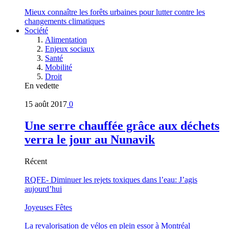
Mieux connaître les forêts urbaines pour lutter contre les
changements climatiques
Société
Alimentation
Enjeux sociaux
Santé
Mobilité
Droit
En vedette
15 août 2017
0
Une serre chauffée grâce aux déchets
verra le jour au Nunavik
Récent
RQFE- Diminuer les rejets toxiques dans l’eau: J’agis
aujourd’hui
Joyeuses Fêtes
La revalorisation de vélos en plein essor à Montréal