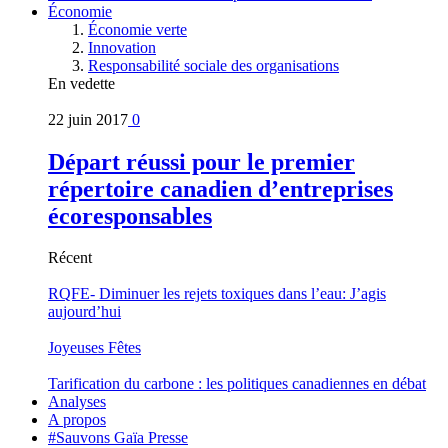
Économie
Économie verte
Innovation
Responsabilité sociale des organisations
En vedette
22 juin 2017
0
Départ réussi pour le premier
répertoire canadien d’entreprises
écoresponsables
Récent
RQFE- Diminuer les rejets toxiques dans l’eau: J’agis
aujourd’hui
Joyeuses Fêtes
Tarification du carbone : les politiques canadiennes en débat
Analyses
A propos
#Sauvons Gaïa Presse