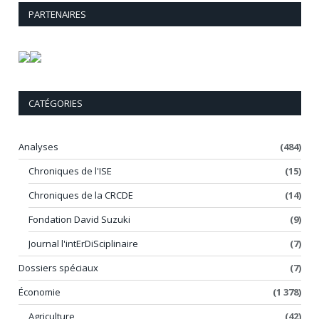
PARTENAIRES
CATÉGORIES
Analyses
(484)
Chroniques de l'ISE
(15)
Chroniques de la CRCDE
(14)
Fondation David Suzuki
(9)
Journal l'intErDiSciplinaire
(7)
Dossiers spéciaux
(7)
Économie
(1 378)
Agriculture
(42)