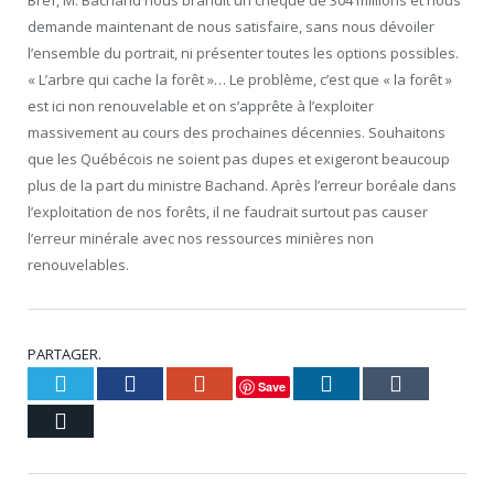
demande maintenant de nous satisfaire, sans nous dévoiler
l’ensemble du portrait, ni présenter toutes les options possibles.
« L’arbre qui cache la forêt »… Le problème, c’est que « la forêt »
est ici non renouvelable et on s’apprête à l’exploiter
massivement au cours des prochaines décennies. Souhaitons
que les Québécois ne soient pas dupes et exigeront beaucoup
plus de la part du ministre Bachand. Après l’erreur boréale dans
l’exploitation de nos forêts, il ne faudrait surtout pas causer
l’erreur minérale avec nos ressources minières non
renouvelables.
PARTAGER.
Twitter
Facebook
Google+
LinkedIn
Tumblr
Save
Courriel