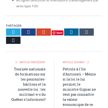
les lignes directrices et orientations d’aménagement par
aires-type TOD.
PARTAGER.
Twitter
Facebook
Google+
LinkedIn
Tumblr
Save
Courriel
ARTICLE PRÉCÉDENT
ARTICLE SUIVANT
Tournée nationale
Pétrole à l'île
de formations sur
d'Anticosti – Même
les poursuites-
si la loi le lui
bâillons et la
permet, le
nouvelle loi : les
ministre Gignac ne
militant-e-s du
veut pas connaître
Québec s'informent!
la valeur
économique de ce