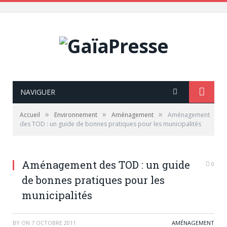
NAVIGUER
»
»
»
Accueil
Environnement
Aménagement
Aménagement
des TOD : un guide de bonnes pratiques pour les municipalités
Aménagement des TOD : un guide
0
de bonnes pratiques pour les
municipalités
BY
ON
7 OCTOBRE 2011
AMÉNAGEMENT