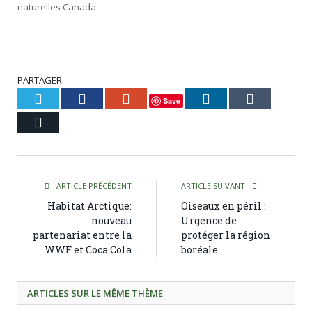
naturelles Canada.
PARTAGER.
Twitter
Facebook
Google+
LinkedIn
Tumblr
Save
Courriel
ARTICLE PRÉCÉDENT
ARTICLE SUIVANT
Habitat Arctique:
Oiseaux en péril :
nouveau
Urgence de
partenariat entre la
protéger la région
WWF et Coca Cola
boréale
ARTICLES SUR LE MÊME THÈME