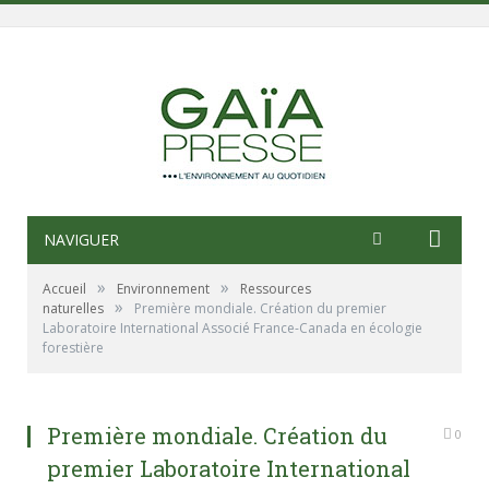
NAVIGUER
»
»
Accueil
Environnement
Ressources
»
naturelles
Première mondiale. Création du premier
Laboratoire International Associé France-Canada en écologie
forestière
Première mondiale. Création du
0
premier Laboratoire International