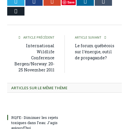
Twitter
Facebook
Google+
LinkedIn
Tumblr
Save
Courriel
ARTICLE PRÉCÉDENT
ARTICLE SUIVANT
International
Le forum québécois
Wildlife
sur l’énergie, outil
Conference
de propagande?
Bergen/Norway: 20-
25 November 2011
ARTICLES SUR LE MÊME THÈME
RQFE- Diminuer les rejets
toxiques dans l’eau: J’agis
aujourd’hui