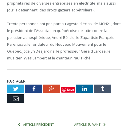
propriétaires de diverses entreprises en électricité, mais aussi
[qu'ils détiennent] des droits gaziers et pétroliers».
Trente personnes ont pris part au «geste d'éclat» de MCN21, dont
le président de l'Association québécoise de lutte contre la
pollution atmosphérique, André Bélisle, le Zapartiste François
Parenteau, le fondateur du Nouveau Mouvement pour le
Québec, Jocelyn Desjardins, le professeur Gérald Larose, le
musicien Yves Lambert et le chanteur Paul Piché.
PARTAGER.
Twitter
Facebook
Google+
LinkedIn
Tumblr
Save
Courriel
ARTICLE PRÉCÉDENT
ARTICLE SUIVANT