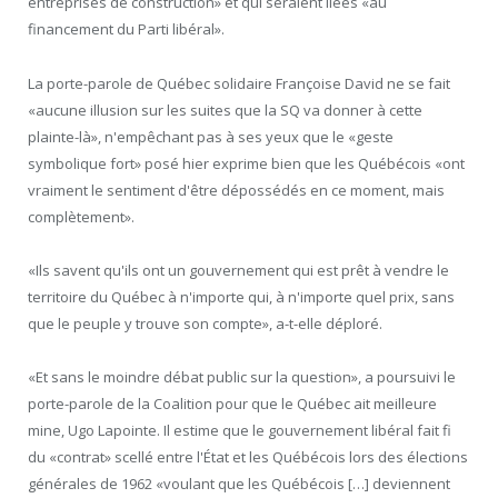
entreprises de construction» et qui seraient liées «au
financement du Parti libéral».
La porte-parole de Québec solidaire Françoise David ne se fait
«aucune illusion sur les suites que la SQ va donner à cette
plainte-là», n'empêchant pas à ses yeux que le «geste
symbolique fort» posé hier exprime bien que les Québécois «ont
vraiment le sentiment d'être dépossédés en ce moment, mais
complètement».
«Ils savent qu'ils ont un gouvernement qui est prêt à vendre le
territoire du Québec à n'importe qui, à n'importe quel prix, sans
que le peuple y trouve son compte», a-t-elle déploré.
«Et sans le moindre débat public sur la question», a poursuivi le
porte-parole de la Coalition pour que le Québec ait meilleure
mine, Ugo Lapointe. Il estime que le gouvernement libéral fait fi
du «contrat» scellé entre l'État et les Québécois lors des élections
générales de 1962 «voulant que les Québécois […] deviennent