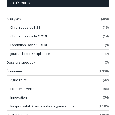
CATÉGORIES
Analyses
(484)
Chroniques de l'ISE
(15)
Chroniques de la CRCDE
(14)
Fondation David Suzuki
(9)
Journal l'intErDiSciplinaire
(7)
Dossiers spéciaux
(7)
Économie
(1 378)
Agriculture
(42)
Économie verte
(53)
Innovation
(74)
Responsabilité sociale des organisations
(1 185)
Environnement
(5 694)