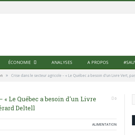
ÉCONOMIE
ANALYSES
A PROPOS
#SAU
»
on
Crise dans le secteur agricole – « Le Québec a besoin d'un Livre Vert, pas
 – « Le Québec a besoin d'un Livre
0
érard Deltell
ALIMENTATION