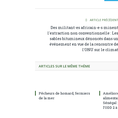
ARTICLE PRÉCÉDEN
Des militant-es africain-e-s minen
l'extraction non conventionnelle : Le
sables bitumineux dénoncés dans u
événement en vue de la rencontre d
l'ONU sur le clima
ARTICLES SUR LE MÊME THÈME
Pêcheurs de homard, fermiers
Améliore
de la mer
alimentai
Sénégal 
l’ODD 2 