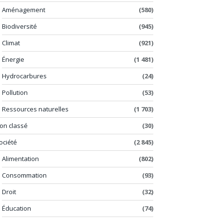
Aménagement
(580)
Biodiversité
(945)
Climat
(921)
Énergie
(1 481)
Hydrocarbures
(24)
Pollution
(53)
Ressources naturelles
(1 703)
on classé
(30)
ociété
(2 845)
Alimentation
(802)
Consommation
(93)
Droit
(32)
Éducation
(74)