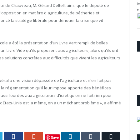
I
té de Chauveau, M. Gérard Deltell, ainsi que le député de
n
pposition en matière d'agriculture, de pêcheries et
oncé la stratégie libérale pour dénouer la crise que vit
cole a été la présentation d'un Livre Vert rempli de belles
un Livre Vide qu'ils proposent aux agriculteurs, alors qu'ils ont
s solutions concrètes aux difficultés que vivent les agriculteurs
ral a une vision dépassée de l'agriculture et n'en fait pas
 la réglementation qu'il leur impose apporte des bénéfices
ssi lourdes aux agriculteurs d'ici et qu'on ne fait rien pour
ux États-Unis est la même, on a un méchant problème », a affirmé
itter
Facebook
Google+
LinkedIn
Tumblr
Courriel
Save