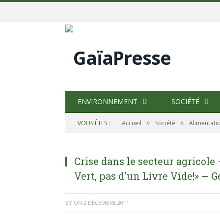
ENVIRONNEMENT
SOCIÉTÉ
»
»
VOUS ÊTES :
Accueil
Société
Alimentati
Crise dans le secteur agricole
Vert, pas d'un Livre Vide!» – G
BY
ON
2 DÉCEMBRE 2011