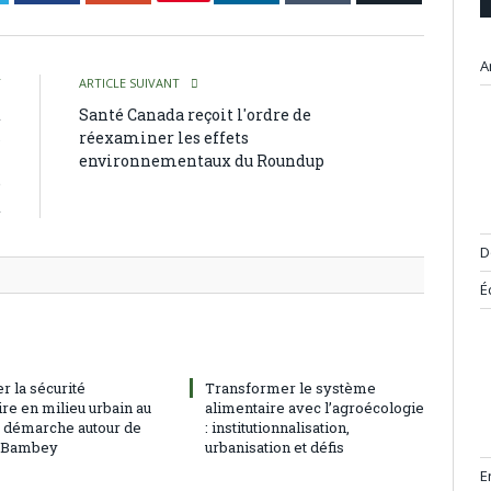
A
T
ARTICLE SUIVANT
t
Santé Canada reçoit l'ordre de
s
réexaminer les effets
n
environnementaux du Roundup
e
t
D
É
r la sécurité
Transformer le système
re en milieu urbain au
alimentaire avec l’agroécologie
: démarche autour de
: institutionnalisation,
à Bambey
urbanisation et défis
E