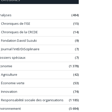
nalyses
(484)
Chroniques de l'ISE
(15)
Chroniques de la CRCDE
(14)
Fondation David Suzuki
(9)
Journal l'intErDiSciplinaire
(7)
ossiers spéciaux
(7)
conomie
(1 378)
Agriculture
(42)
Économie verte
(53)
Innovation
(74)
Responsabilité sociale des organisations
(1 185)
nvironnement
(5 694)