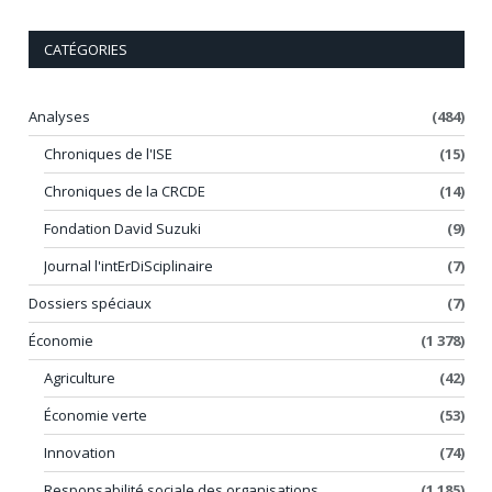
CATÉGORIES
Analyses
(484)
Chroniques de l'ISE
(15)
Chroniques de la CRCDE
(14)
Fondation David Suzuki
(9)
Journal l'intErDiSciplinaire
(7)
Dossiers spéciaux
(7)
Économie
(1 378)
Agriculture
(42)
Économie verte
(53)
Innovation
(74)
Responsabilité sociale des organisations
(1 185)