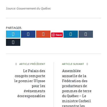
Source: Gouvernement du Québec
PARTAGER.
Twitter
Facebook
Google+
LinkedIn
Tumblr
Save
Courriel
ARTICLE PRÉCÉDENT
ARTICLE SUIVANT
Le Palais des
Assemblée
congrès remporte
annuelle de la
le premier Ulysse
Fédération des
pour les
producteurs de
événements
pommes de terre
écoresponsables
du Québec – Le
ministre Corbeil
rencontre les