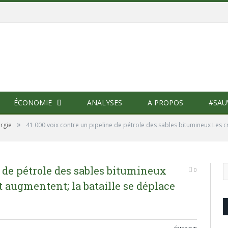
ÉCONOMIE
ANALYSES
A PROPOS
#SAU
»
rgie
41 000 voix contre un pipeline de pétrole des sables bitumineux Les c
e de pétrole des sables bitumineux
0
 augmentent; la bataille se déplace