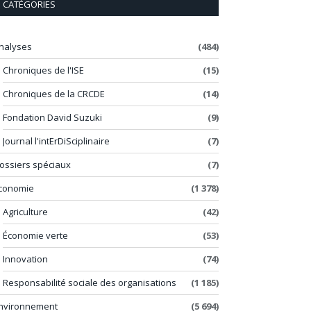
CATÉGORIES
nalyses
(484)
Chroniques de l'ISE
(15)
Chroniques de la CRCDE
(14)
Fondation David Suzuki
(9)
Journal l'intErDiSciplinaire
(7)
ossiers spéciaux
(7)
conomie
(1 378)
Agriculture
(42)
Économie verte
(53)
Innovation
(74)
Responsabilité sociale des organisations
(1 185)
nvironnement
(5 694)