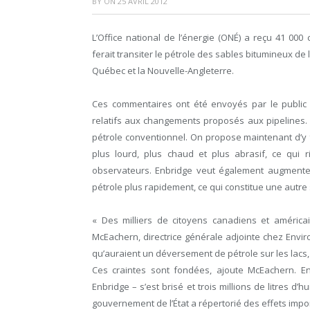
BY
ON
25 AVRIL 2012
L’Office national de l’énergie (ONÉ) a reçu 41 00
ferait transiter le pétrole des sables bitumineux de 
Québec et la Nouvelle-Angleterre.
Ces commentaires ont été envoyés par le public
relatifs aux changements proposés aux pipelines. À 
pétrole conventionnel. On propose maintenant d’y f
plus lourd, plus chaud et plus abrasif, ce qui
observateurs. Enbridge veut également augmenter la
pétrole plus rapidement, ce qui constitue une autre
« Des milliers de citoyens canadiens et américai
McEachern, directrice générale adjointe chez Envir
qu’auraient un déversement de pétrole sur les lacs, 
Ces craintes sont fondées, ajoute McEachern. E
Enbridge – s’est brisé et trois millions de litres d
gouvernement de l’État a répertorié des effets impor