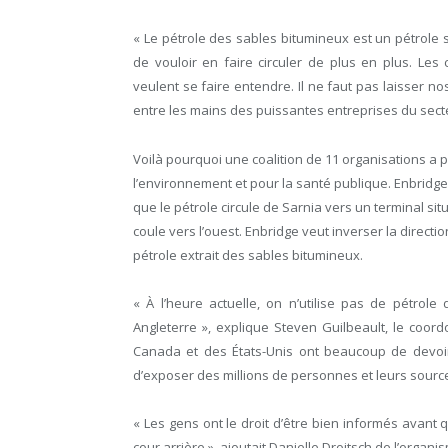
« Le pétrole des sables bitumineux est un pétrole
de vouloir en faire circuler de plus en plus. Les
veulent se faire entendre. Il ne faut pas laisser n
entre les mains des puissantes entreprises du secte
Voilà pourquoi une coalition de 11 organisations a
l’environnement et pour la santé publique. Enbridge
que le pétrole circule de Sarnia vers un terminal sit
coule vers l’ouest. Enbridge veut inverser la directi
pétrole extrait des sables bitumineux.
« À l’heure actuelle, on n’utilise pas de pétrol
Angleterre », explique Steven Guilbeault, le coor
Canada et des États-Unis ont beaucoup de devoirs
d’exposer des millions de personnes et leurs sourc
« Les gens ont le droit d’être bien informés avant 
cour arrière », ajoutait Danielle Droitsch de l’org