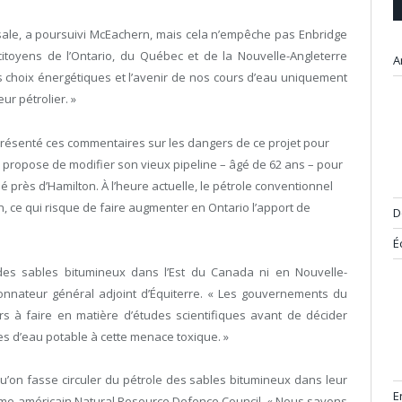
 sale, a poursuivi McEachern, mais cela n’empêche pas Enbridge
 citoyens de l’Ontario, du Québec et de la Nouvelle-Angleterre
A
os choix énergétiques et l’avenir de nos cours d’eau uniquement
ur pétrolier. »
 présenté ces commentaires sur les dangers de ce projet pour
 propose de modifier son vieux pipeline – âgé de 62 ans – pour
ué près d’Hamilton. À l’heure actuelle, le pétrole conventionnel
on, ce qui risque de faire augmenter en Ontario l’apport de
D
É
e des sables bitumineux dans l’Est du Canada ni en Nouvelle-
donnateur général adjoint d’Équiterre. « Les gouvernements du
 à faire en matière d’études scientifiques avant de décider
es d’eau potable à cette menace toxique. »
qu’on fasse circuler du pétrole des sables bitumineux dans leur
E
anisme américain Natural Resource Defence Council. « Nous savons