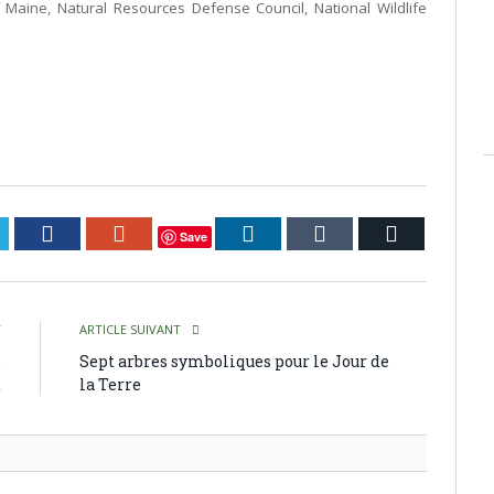
f Maine, Natural Resources Defense Council, National Wildlife
itter
Facebook
Google+
LinkedIn
Tumblr
Courriel
Save
T
ARTICLE SUIVANT
e
Sept arbres symboliques pour le Jour de
t
la Terre