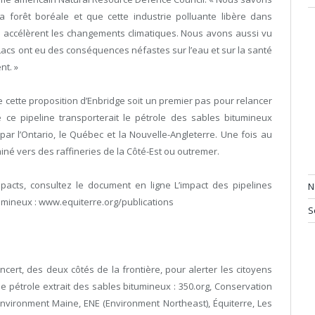
la forêt boréale et que cette industrie polluante libère dans
 accélèrent les changements climatiques. Nous avons aussi vu
Lacs ont eu des conséquences néfastes sur l’eau et sur la santé
nt. »
cette proposition d’Enbridge soit un premier pas pour relancer
e ce pipeline transporterait le pétrole des sables bitumineux
par l’Ontario, le Québec et la Nouvelle-Angleterre. Une fois au
miné vers des raffineries de la Côté-Est ou outremer.
pacts, consultez le document en ligne L’impact des pipelines
N
umineux : www.equiterre.org/publications
S
concert, des deux côtés de la frontière, pour alerter les citoyens
e pétrole extrait des sables bitumineux : 350.org, Conservation
vironment Maine, ENE (Environment Northeast), Équiterre, Les