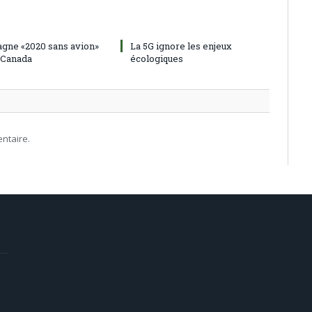
gne «2020 sans avion»
La 5G ignore les enjeux
 Canada
écologiques
ntaire.