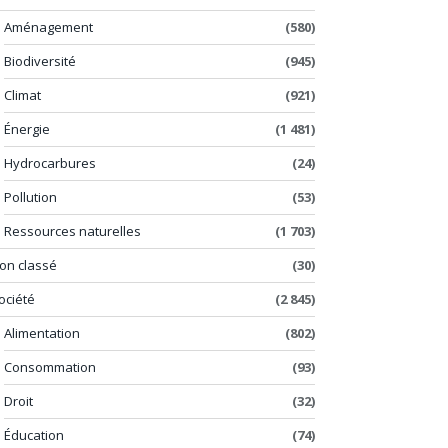
Aménagement
(580)
Biodiversité
(945)
Climat
(921)
Énergie
(1 481)
Hydrocarbures
(24)
Pollution
(53)
Ressources naturelles
(1 703)
on classé
(30)
ociété
(2 845)
Alimentation
(802)
Consommation
(93)
Droit
(32)
Éducation
(74)