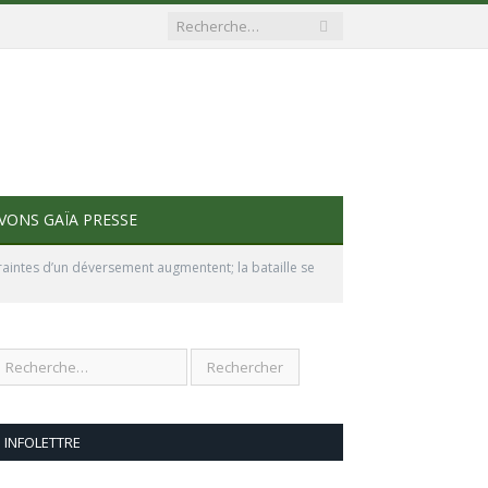
VONS GAÏA PRESSE
raintes d’un déversement augmentent; la bataille se
INFOLETTRE