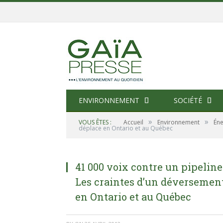
ENVIRONNEMENT
SOCIÉTÉ
»
»
VOUS ÊTES :
Accueil
Environnement
Éne
déplace en Ontario et au Québec
41 000 voix contre un pipelin
Les craintes d’un déversement
en Ontario et au Québec