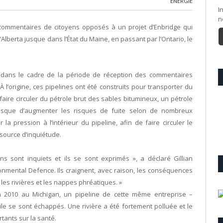
ÉNERGIE
I
n
0 commentaires de citoyens opposés à un projet d’Enbridge qui
l’Alberta jusque dans l’État du Maine, en passant par l’Ontario, le
 dans le cadre de la période de réception des commentaires
l’origine, ces pipelines ont été construits pour transporter du
aire circuler du pétrole brut des sables bitumineux, un pétrole
 risque d’augmenter les risques de fuite selon de nombreux
 pression à l’intérieur du pipeline, afin de faire circuler le
 source d’inquiétude.
ns sont inquiets et ils se sont exprimés », a déclaré Gillian
onmental Defence. Ils craignent, avec raison, les conséquences
les rivières et les nappes phréatiques. »
n 2010 au Michigan, un pipeline de cette même entreprise –
’huile se sont échappés. Une rivière a été fortement polluée et le
tants sur la santé.