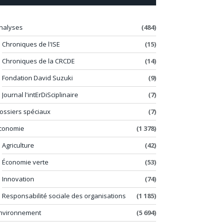
nalyses
(484)
Chroniques de l'ISE
(15)
Chroniques de la CRCDE
(14)
Fondation David Suzuki
(9)
Journal l'intErDiSciplinaire
(7)
ossiers spéciaux
(7)
conomie
(1 378)
Agriculture
(42)
Économie verte
(53)
Innovation
(74)
Responsabilité sociale des organisations
(1 185)
nvironnement
(5 694)