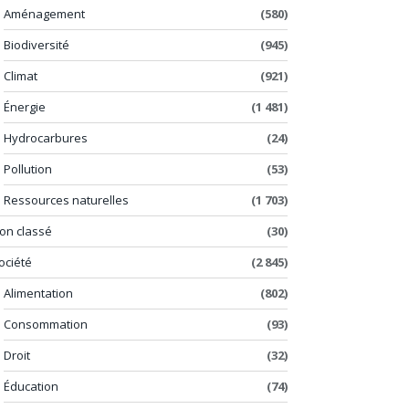
Aménagement
(580)
Biodiversité
(945)
Climat
(921)
Énergie
(1 481)
Hydrocarbures
(24)
Pollution
(53)
Ressources naturelles
(1 703)
on classé
(30)
ociété
(2 845)
Alimentation
(802)
Consommation
(93)
Droit
(32)
Éducation
(74)