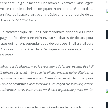
I
Greenpeace Belgique mènent une action au
Formula 1 Shell Belgian
n
ix de Formule 1 Shell de Belgique), et ont escaladé le toit de la
, en face de l’espace VIP, pour y déployer une banderole de 20
 lire
« Artic Oil ? Shell No !
».
ique catastrophique de Shell, commanditaire principal du Grand
agnie pétrolière a en effet investi 5 milliards de dollars pour
atés qui ne l'ont cependant pas découragée. Shell a d'ailleurs
t Gazprom pour opérer dans l’Arctique russe, une région où la
 courante.
ingénierie et de sécurité, mais le programme de forage Arctique de Shell
té développés avant même que les pilotes présents aujourd’hui sur ce
responsable des campagnes Climat-Énergie et Arctique pour
l peut se permettre d'aller forer dans une région aussi reculée, c'est le
nt désormais accès à des zones qui étaient auparavant prises par les
hell
, a déclaré un des activistesprésents sur le toit de la tribune