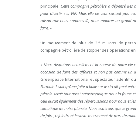
principale.
Cette compagnie pétrolière a dépensé des m
pour divertir ses VIP. Mais elle ne veut surtout pas évo
raison que nous sommes là, pour montrer au grand pub
faire. »
Un mouvement de plus de 3.5 millions de perso
compagnie pétrolière de stopper ses opérations en 
« Nous disputons actuellement la course de notre vie co
occasion de faire des affaires et non pas comme un a
Greenpeace International et spectateur attentif 
Formule 1 sait qu’une fuite d’huile sur le circuit peut e
pétrole serait tout aussi catastrophique pour la faune e
cela aurait également des répercussions pour nous et les g
climatique de notre planète. Nous espérons que le grand p
de faire, rejoindront le vaste mouvement de près de quatr