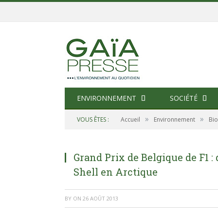
ENVIRONNEMENT
SOCIÉTÉ
»
»
VOUS ÊTES :
Accueil
Environnement
Bio
Grand Prix de Belgique de F1 :
Shell en Arctique
BY
ON
26 AOÛT 2013