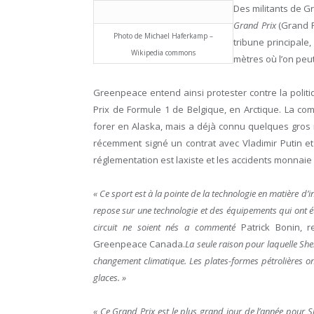
Des militants de 
Grand Prix
(Grand Pr
Photo de Michael Haferkamp –
tribune principale
Wikipedia commons
mètres où l’on peut
Greenpeace entend ainsi protester contre la polit
Prix de Formule 1 de Belgique, en Arctique. La comp
forer en Alaska, mais a déjà connu quelques gros r
récemment signé un contrat avec Vladimir Putin e
réglementation est laxiste et les accidents monnaie
«
Ce sport est à la pointe de la technologie en matière d’
repose sur une technologie et des équipements qui ont é
circuit ne soient nés a commenté
Patrick Bonin, 
Greenpeace Canada.
La seule raison pour laquelle Shel
changement climatique. Les plates-formes pétrolières o
glaces. »
« Ce Grand Prix est le plus grand jour de l’année pour S