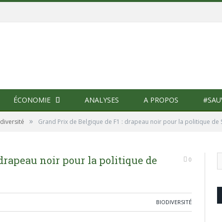
ÉCONOMIE
ANALYSES
A PROPOS
#SAU
»
diversité
Grand Prix de Belgique de F1 : drapeau noir pour la politique de 
 drapeau noir pour la politique de
0
BIODIVERSITÉ