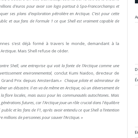
illions d’euros pour avoir son logo partout à Spa-Francorchamps et
quer ses plans d’exploration pétrolière en Arctique. C’est pour cette
A
lic et aux fans de Formule 1 ce que Shell est vraiment capable de
nnes s’est déjà formé à travers le monde, demandant à la
Arctique. Mais Shell refuse de céder.
ntre Shell, une entreprise qui voit la fonte de l’Arctique comme une
D
vertissement environnemental,
conclut Kumi Naidoo, directeur de
É
du Grand Prix depuis Amsterdam
.« Chaque pilote et admirateur de
ntraîner un désastre. Il en va de même en Arctique, où un déversement de
t la flore locales, mais aussi pour les communautés autochtones. Mais
énérations futures, car l'Arctique joue un rôle crucial dans l'équilibre
ublic et les fans de F1, après avoir entendu ce que Shell a l’intention
e millions de personnes pour sauver l’Arctique. »
E