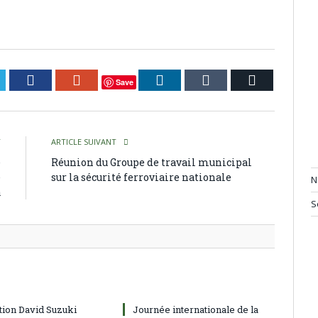
itter
Facebook
Google+
LinkedIn
Tumblr
Courriel
Save
T
ARTICLE SUIVANT
e
Réunion du Groupe de travail municipal
e
sur la sécurité ferroviaire nationale
N
a
S
tion David Suzuki
Journée internationale de la