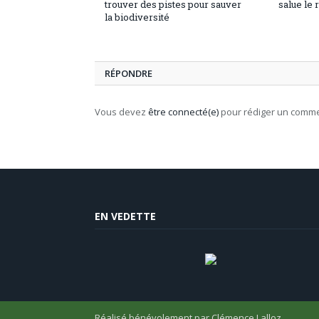
trouver des pistes pour sauver
salue le
la biodiversité
RÉPONDRE
Vous devez
être connecté(e)
pour rédiger un comme
EN VEDETTE
Réalisé bénévolement par
Clémence Lalloz