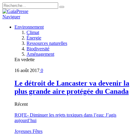
Naviguer
Environnement
Climat
Énergie
Ressources naturelles
Biodiversité
Aménagement
En vedette
16 août 2017
0
Le détroit de Lancaster va devenir la
plus grande aire protégée du Canada
Récent
RQFE- Diminuer les rejets toxiques dans l’eau: J’agis
aujourd’hui
Joyeuses Fêtes