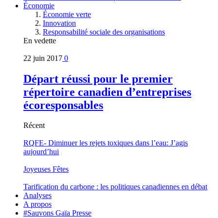
Économie
Économie verte
Innovation
Responsabilité sociale des organisations
En vedette
22 juin 2017
0
Départ réussi pour le premier
répertoire canadien d’entreprises
écoresponsables
Récent
RQFE- Diminuer les rejets toxiques dans l’eau: J’agis
aujourd’hui
Joyeuses Fêtes
Tarification du carbone : les politiques canadiennes en débat
Analyses
A propos
#Sauvons Gaïa Presse