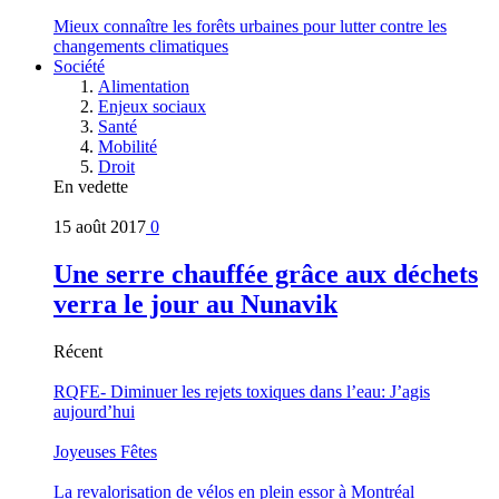
Mieux connaître les forêts urbaines pour lutter contre les
changements climatiques
Société
Alimentation
Enjeux sociaux
Santé
Mobilité
Droit
En vedette
15 août 2017
0
Une serre chauffée grâce aux déchets
verra le jour au Nunavik
Récent
RQFE- Diminuer les rejets toxiques dans l’eau: J’agis
aujourd’hui
Joyeuses Fêtes
La revalorisation de vélos en plein essor à Montréal