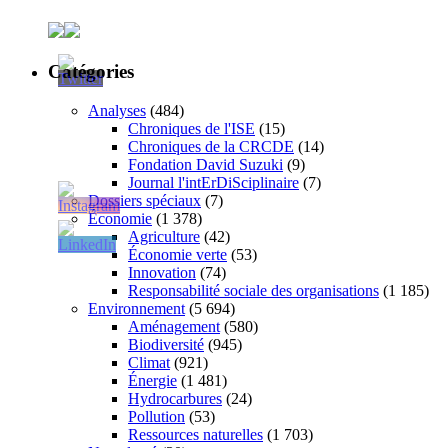
Catégories
Analyses
(484)
Chroniques de l'ISE
(15)
Chroniques de la CRCDE
(14)
Fondation David Suzuki
(9)
Journal l'intErDiSciplinaire
(7)
Dossiers spéciaux
(7)
Économie
(1 378)
Agriculture
(42)
Économie verte
(53)
Innovation
(74)
Responsabilité sociale des organisations
(1 185)
Environnement
(5 694)
Aménagement
(580)
Biodiversité
(945)
Climat
(921)
Énergie
(1 481)
Hydrocarbures
(24)
Pollution
(53)
Ressources naturelles
(1 703)