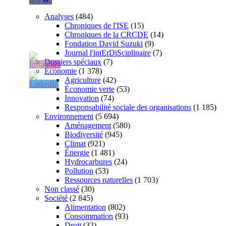
Analyses
(484)
Chroniques de l'ISE
(15)
Chroniques de la CRCDE
(14)
Fondation David Suzuki
(9)
Journal l'intErDiSciplinaire
(7)
Dossiers spéciaux
(7)
Économie
(1 378)
Agriculture
(42)
Économie verte
(53)
Innovation
(74)
Responsabilité sociale des organisations
(1 185)
Environnement
(5 694)
Aménagement
(580)
Biodiversité
(945)
Climat
(921)
Énergie
(1 481)
Hydrocarbures
(24)
Pollution
(53)
Ressources naturelles
(1 703)
Non classé
(30)
Société
(2 845)
Alimentation
(802)
Consommation
(93)
Droit
(32)