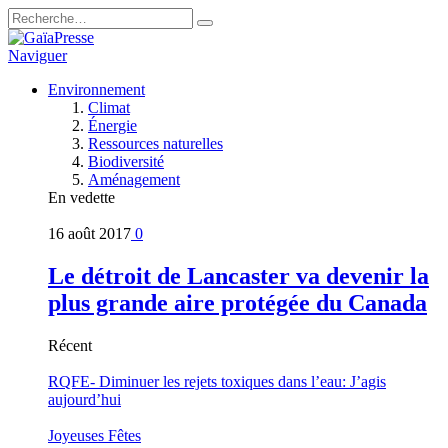
Naviguer
Environnement
Climat
Énergie
Ressources naturelles
Biodiversité
Aménagement
En vedette
16 août 2017
0
Le détroit de Lancaster va devenir la
plus grande aire protégée du Canada
Récent
RQFE- Diminuer les rejets toxiques dans l’eau: J’agis
aujourd’hui
Joyeuses Fêtes