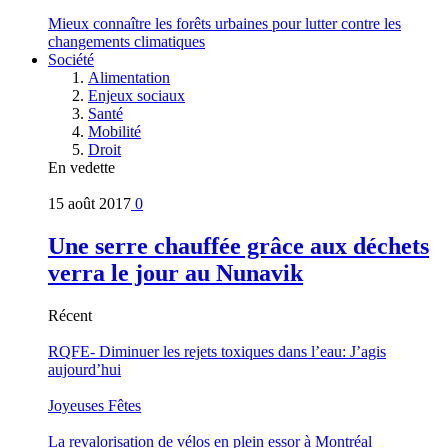
Mieux connaître les forêts urbaines pour lutter contre les
changements climatiques
Société
Alimentation
Enjeux sociaux
Santé
Mobilité
Droit
En vedette
15 août 2017
0
Une serre chauffée grâce aux déchets
verra le jour au Nunavik
Récent
RQFE- Diminuer les rejets toxiques dans l’eau: J’agis
aujourd’hui
Joyeuses Fêtes
La revalorisation de vélos en plein essor à Montréal