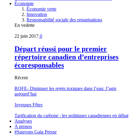
Économie
Économie verte
Innovation
Responsabilité sociale des organisations
En vedette
22 juin 2017
0
Départ réussi pour le premier
répertoire canadien d’entreprises
écoresponsables
Récent
RQFE- Diminuer les rejets toxiques dans l’eau: J’agis
aujourd’hui
Joyeuses Fêtes
Tarification du carbone : les politiques canadiennes en débat
Analyses
A propos
#Sauvons Gaïa Presse