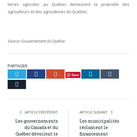
terres agricoles au Québec demeurent la propriété des
agriculteurs et des agricultrices du Québec.
Source: Gouvernement du Québec
PARTAGER.
Twitter
Facebook
Google+
LinkedIn
Tumblr
Save
Courriel
ARTICLE PRÉCÉDENT
ARTICLE SUIVANT
Les gouvernements
Les municipalités
du Canada et du
réclament le
Québec dévoilent le
financement