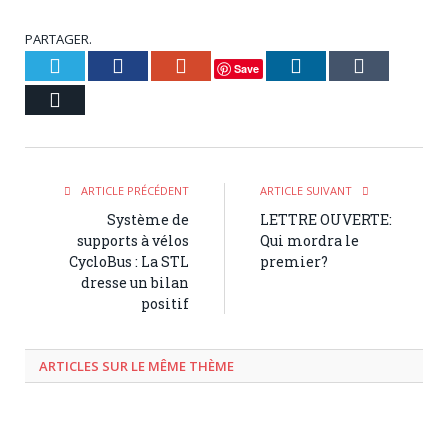
PARTAGER.
Twitter
Facebook
Google+
LinkedIn
Tumblr
Save
Courriel
ARTICLE PRÉCÉDENT
ARTICLE SUIVANT
Système de
LETTRE OUVERTE:
supports à vélos
Qui mordra le
CycloBus : La STL
premier?
dresse un bilan
positif
ARTICLES SUR LE MÊME THÈME