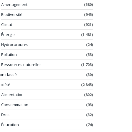
Aménagement
(580)
Biodiversité
(945)
Climat
(921)
Énergie
(1 481)
Hydrocarbures
(24)
Pollution
(53)
Ressources naturelles
(1 703)
on classé
(30)
ociété
(2 845)
Alimentation
(802)
Consommation
(93)
Droit
(32)
Éducation
(74)