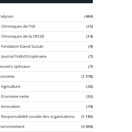
nalyses
(484)
Chroniques de l'ISE
(15)
Chroniques de la CRCDE
(14)
Fondation David Suzuki
(9)
Journal l'intErDiSciplinaire
(7)
ossiers spéciaux
(7)
conomie
(1 378)
Agriculture
(42)
Économie verte
(53)
Innovation
(74)
Responsabilité sociale des organisations
(1 185)
nvironnement
(5 694)