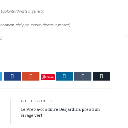
Laplante (directeur général)
nnement, Philippe Bourke (directeur general)
l)
itter
Facebook
Google+
LinkedIn
Tumblr
Courriel
Save
T
ARTICLE SUIVANT
e
Le Prêt-à-conduire Desjardins prend un
x
virage vert
»