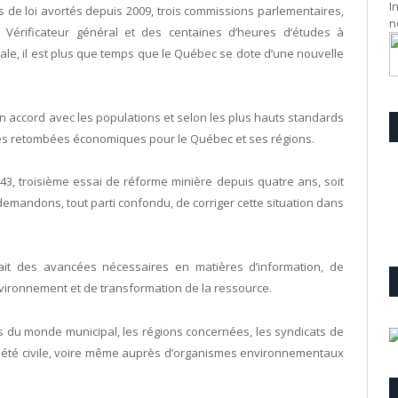
I
ts de loi avortés depuis 2009, trois commissions parlementaires,
n
 Vérificateur général et des centaines d’heures d’études à
ale, il est plus que temps que le Québec se dote d’une nouvelle
n accord avec les populations et selon les plus hauts standards
es retombées économiques pour le Québec et ses régions.
43, troisième essai de réforme minière depuis quatre ans, soit
demandons, tout parti confondu, de corriger cette situation dans
tait des avancées nécessaires en matières d’information, de
nvironnement et de transformation de la ressource.
ts du monde municipal, les régions concernées, les syndicats de
ociété civile, voire même auprès d’organismes environnementaux