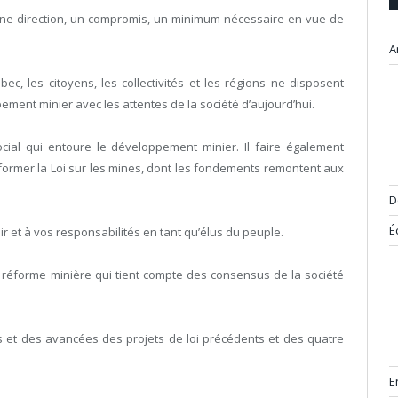
onne direction, un compromis, un minimum nécessaire en vue de
A
c, les citoyens, les collectivités et les régions ne disposent
ement minier avec les attentes de la société d’aujourd’hui.
cial qui entoure le développement minier. Il faire également
former la Loi sur les mines, dont les fondements remontent aux
D
É
 et à vos responsabilités en tant qu’élus du peuple.
éforme minière qui tient compte des consensus de la société
 et des avancées des projets de loi précédents et des quatre
E