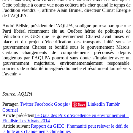
Cette politique à courte vue nous coûtera très cher quand le temps de
l’addition viendra », affirme Alain Brunel, directeur Climat-Énergie
de l’AQLPA.
André Bélisle, président de l’AQLPA, souligne pour sa part que « le
Parti libéral récemment élu au Québec hérite de politiques de
réduction des GES que le gouvernement Charest avait mises en
place et du projet d’électrification des transports initié sous le
gouvernement Charest et bonifié sous le gouvernement Marois.
Certains changements de comportements préconisés depuis
longtemps par l’AQLPA pourront sans doute s’implanter avec un
gouvernement majoritaire, environnementalement responsable,
soucieux de solidarité intergénérationnelle et résolument tourné vers
l’avenir. »
Source: AQLPA
Partager.
Twitter
Facebook
Google+
LinkedIn
Tumblr
Save
Courriel
Article précédent
Le Gala des Prix d’excellence en environnement –
Finaliste Les Vivats 2014
Article suivant
Rapport du GIEC: l’humanité peut relever le défi de
la lutte aux changements climatiques