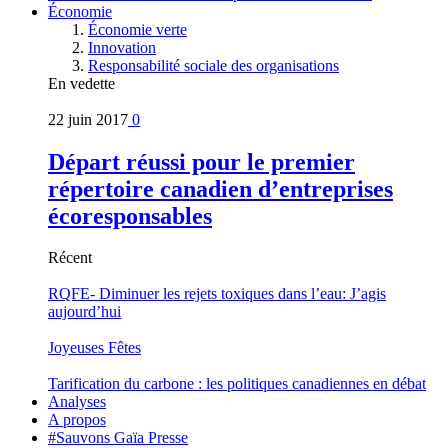
Économie
Économie verte
Innovation
Responsabilité sociale des organisations
En vedette
22 juin 2017
0
Départ réussi pour le premier
répertoire canadien d’entreprises
écoresponsables
Récent
RQFE- Diminuer les rejets toxiques dans l’eau: J’agis
aujourd’hui
Joyeuses Fêtes
Tarification du carbone : les politiques canadiennes en débat
Analyses
A propos
#Sauvons Gaïa Presse