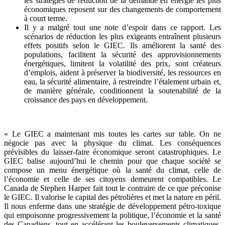
les stratégies de réduction de la demande en énergie les plus
économiques reposent sur des changements de comportement
à court terme.
Il y a malgré tout une note d’espoir dans ce rapport. Les
scénarios de réduction les plus exigeants entraînent plusieurs
effets positifs selon le GIEC. Ils améliorent la santé des
populations, facilitent la sécurité des approvisionnements
énergétiques, limitent la volatilité des prix, sont créateurs
d’emplois, aident à préserver la biodiversité, les ressources en
eau, la sécurité alimentaire, à restreindre l’étalement urbain et,
de manière générale, conditionnent la soutenabilité de la
croissance des pays en développement.
« Le GIEC a maintenant mis toutes les cartes sur table. On ne
négocie pas avec la physique du climat. Les conséquences
prévisibles du laisser-faire économique seront catastrophiques. Le
GIEC balise aujourd’hui le chemin pour que chaque société se
compose un menu énergétique où la santé du climat, celle de
l’économie et celle de ses citoyens demeurent compatibles. Le
Canada de Stephen Harper fait tout le contraire de ce que préconise
le GIEC. Il valorise le capital des pétrolières et met la nature en péril.
Il nous enferme dans une stratégie de développement pétro-toxique
qui empoisonne progressivement la politique, l’économie et la santé
des Canadiens, tout en accélérant les bouleversements climatiques.