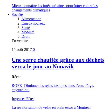
Mieux connaître les forêts urbaines pour lutter contre les
changements climatiques
Société
Alimentation
Enjeux sociaux
Santé
Mobilité
Droit
En vedette
15 août 2017
0
Une serre chauffée grâce aux déchets
verra le jour au Nunavik
Récent
RQFE- Diminuer les rejets toxiques dans l’eau: J’agis
aujourd’hui
Joyeuses Fêtes
La revalorisation de vélos en plein essor à Montréal