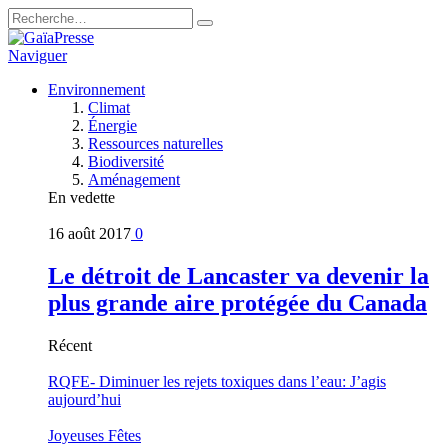
Naviguer
Environnement
Climat
Énergie
Ressources naturelles
Biodiversité
Aménagement
En vedette
16 août 2017
0
Le détroit de Lancaster va devenir la
plus grande aire protégée du Canada
Récent
RQFE- Diminuer les rejets toxiques dans l’eau: J’agis
aujourd’hui
Joyeuses Fêtes