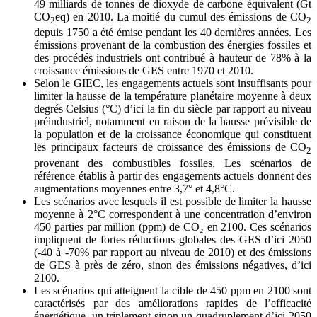
49 milliards de tonnes de dioxyde de carbone équivalent (Gt
CO
eq) en 2010. La moitié du cumul des émissions de CO
2
2
depuis 1750 a été émise pendant les 40 dernières années. Les
émissions provenant de la combustion des énergies fossiles et
des procédés industriels ont contribué à hauteur de 78% à la
croissance émissions de GES entre 1970 et 2010.
Selon le GIEC, les engagements actuels sont insuffisants pour
limiter la hausse de la température planétaire moyenne à deux
degrés Celsius (°C) d’ici la fin du siècle par rapport au niveau
préindustriel, notamment en raison de la hausse prévisible de
la population et de la croissance économique qui constituent
les principaux facteurs de croissance des émissions de CO
2
provenant des combustibles fossiles. Les scénarios de
référence établis à partir des engagements actuels donnent des
augmentations moyennes entre 3,7° et 4,8°C.
Les scénarios avec lesquels il est possible de limiter la hausse
moyenne à 2°C correspondent à une concentration d’environ
450 parties par million (ppm) de CO₂ en 2100. Ces scénarios
impliquent de fortes réductions globales des GES d’ici 2050
(-40 à -70% par rapport au niveau de 2010) et des émissions
de GES à près de zéro, sinon des émissions négatives, d’ici
2100.
Les scénarios qui atteignent la cible de 450 ppm en 2100 sont
caractérisés par des améliorations rapides de l’efficacité
énergétique, un triplement sinon un quadruplement d’ici 2050