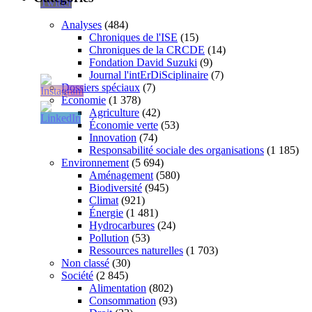
Analyses
(484)
Chroniques de l'ISE
(15)
Chroniques de la CRCDE
(14)
Fondation David Suzuki
(9)
Journal l'intErDiSciplinaire
(7)
Dossiers spéciaux
(7)
Économie
(1 378)
Agriculture
(42)
Économie verte
(53)
Innovation
(74)
Responsabilité sociale des organisations
(1 185)
Environnement
(5 694)
Aménagement
(580)
Biodiversité
(945)
Climat
(921)
Énergie
(1 481)
Hydrocarbures
(24)
Pollution
(53)
Ressources naturelles
(1 703)
Non classé
(30)
Société
(2 845)
Alimentation
(802)
Consommation
(93)