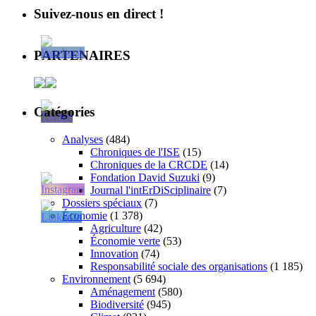
Suivez-nous en direct !
PARTENAIRES
Catégories
Analyses
(484)
Chroniques de l'ISE
(15)
Chroniques de la CRCDE
(14)
Fondation David Suzuki
(9)
Journal l'intErDiSciplinaire
(7)
Dossiers spéciaux
(7)
Économie
(1 378)
Agriculture
(42)
Économie verte
(53)
Innovation
(74)
Responsabilité sociale des organisations
(1 185)
Environnement
(5 694)
Aménagement
(580)
Biodiversité
(945)