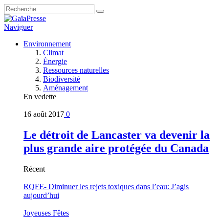
Naviguer
Environnement
Climat
Énergie
Ressources naturelles
Biodiversité
Aménagement
En vedette
16 août 2017
0
Le détroit de Lancaster va devenir la
plus grande aire protégée du Canada
Récent
RQFE- Diminuer les rejets toxiques dans l’eau: J’agis
aujourd’hui
Joyeuses Fêtes