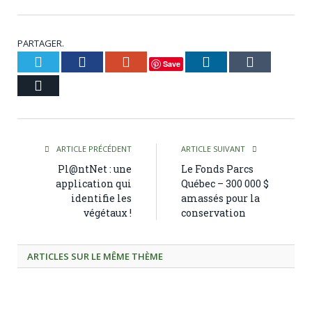
PARTAGER.
Twitter
Facebook
Google+
LinkedIn
Tumblr
Save
Courriel
ARTICLE PRÉCÉDENT
ARTICLE SUIVANT
Pl@ntNet : une
Le Fonds Parcs
application qui
Québec – 300 000 $
identifie les
amassés pour la
végétaux !
conservation
ARTICLES SUR LE MÊME THÈME