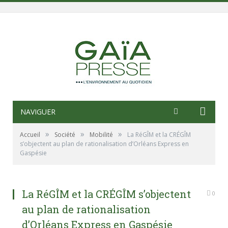
NAVIGUER
»
»
»
Accueil
Société
Mobilité
La RéGÎM et la CRÉGÎM
s’objectent au plan de rationalisation d’Orléans Express en
Gaspésie
La RéGÎM et la CRÉGÎM s’objectent
0
au plan de rationalisation
d’Orléans Express en Gaspésie