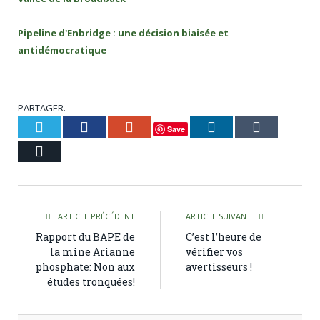
Pipeline d'Enbridge : une décision biaisée et
antidémocratique
PARTAGER.
Twitter
Facebook
Google+
LinkedIn
Tumblr
Save
Courriel
ARTICLE PRÉCÉDENT
ARTICLE SUIVANT
Rapport du BAPE de
C’est l’heure de
la mine Arianne
vérifier vos
phosphate: Non aux
avertisseurs !
études tronquées!