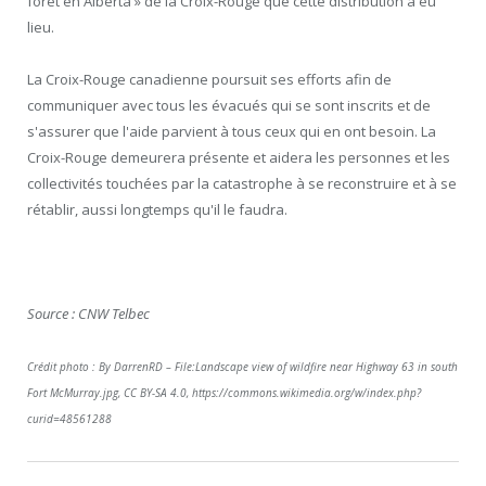
forêt en Alberta » de la Croix-Rouge que cette distribution a eu
lieu.
La Croix-Rouge canadienne poursuit ses efforts afin de
communiquer avec tous les évacués qui se sont inscrits et de
s'assurer que l'aide parvient à tous ceux qui en ont besoin. La
Croix-Rouge demeurera présente et aidera les personnes et les
collectivités touchées par la catastrophe à se reconstruire et à se
rétablir, aussi longtemps qu'il le faudra.
Source : CNW Telbec
Crédit photo : By DarrenRD – File:Landscape view of wildfire near Highway 63 in south
Fort McMurray.jpg, CC BY-SA 4.0, https://commons.wikimedia.org/w/index.php?
curid=48561288