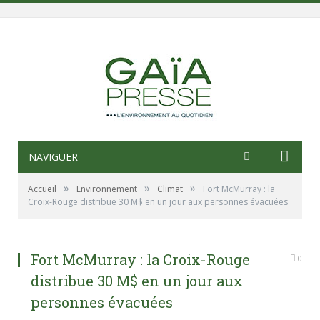
NAVIGUER
»
»
»
Accueil
Environnement
Climat
Fort McMurray : la
Croix-Rouge distribue 30 M$ en un jour aux personnes évacuées
Fort McMurray : la Croix-Rouge
0
distribue 30 M$ en un jour aux
personnes évacuées