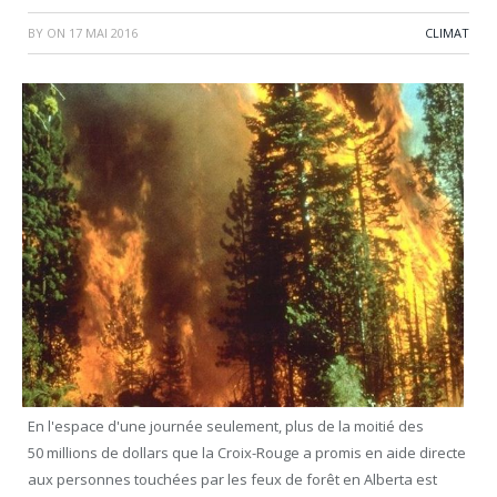
BY
ON
17 MAI 2016
CLIMAT
En l'espace d'une journée seulement, plus de la moitié des
50 millions de dollars que la Croix-Rouge a promis en aide directe
aux personnes touchées par les feux de forêt en Alberta est