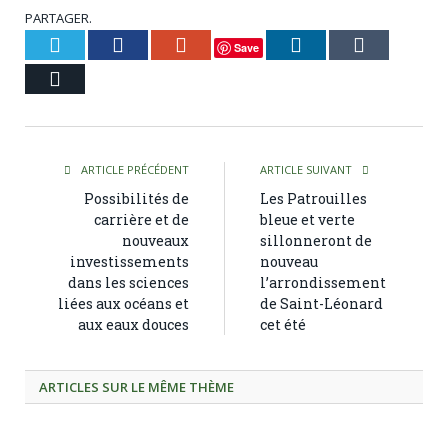
PARTAGER.
Twitter
Facebook
Google+
LinkedIn
Tumblr
Save
Courriel
ARTICLE PRÉCÉDENT
ARTICLE SUIVANT
Possibilités de
Les Patrouilles
carrière et de
bleue et verte
nouveaux
sillonneront de
investissements
nouveau
dans les sciences
l’arrondissement
liées aux océans et
de Saint-Léonard
aux eaux douces
cet été
ARTICLES SUR LE MÊME THÈME