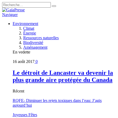
Naviguer
Environnement
Climat
Énergie
Ressources naturelles
Biodiversité
Aménagement
En vedette
16 août 2017
0
Le détroit de Lancaster va devenir la
plus grande aire protégée du Canada
Récent
RQFE- Diminuer les rejets toxiques dans l’eau: J’agis
aujourd’hui
Joyeuses Fêtes