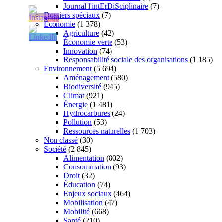
Journal l'intErDiSciplinaire
(7)
Dossiers spéciaux
(7)
Économie
(1 378)
Agriculture
(42)
Économie verte
(53)
Innovation
(74)
Responsabilité sociale des organisations
(1 185)
Environnement
(5 694)
Aménagement
(580)
Biodiversité
(945)
Climat
(921)
Énergie
(1 481)
Hydrocarbures
(24)
Pollution
(53)
Ressources naturelles
(1 703)
Non classé
(30)
Société
(2 845)
Alimentation
(802)
Consommation
(93)
Droit
(32)
Éducation
(74)
Enjeux sociaux
(464)
Mobilisation
(47)
Mobilité
(668)
Santé
(210)