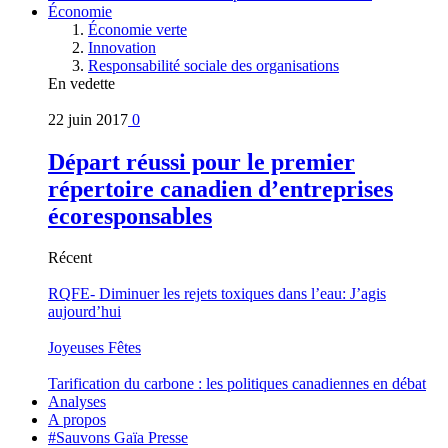
Économie
Économie verte
Innovation
Responsabilité sociale des organisations
En vedette
22 juin 2017
0
Départ réussi pour le premier
répertoire canadien d’entreprises
écoresponsables
Récent
RQFE- Diminuer les rejets toxiques dans l’eau: J’agis
aujourd’hui
Joyeuses Fêtes
Tarification du carbone : les politiques canadiennes en débat
Analyses
A propos
#Sauvons Gaïa Presse