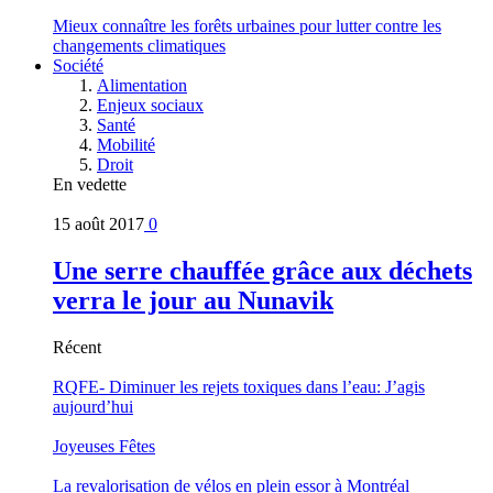
Mieux connaître les forêts urbaines pour lutter contre les
changements climatiques
Société
Alimentation
Enjeux sociaux
Santé
Mobilité
Droit
En vedette
15 août 2017
0
Une serre chauffée grâce aux déchets
verra le jour au Nunavik
Récent
RQFE- Diminuer les rejets toxiques dans l’eau: J’agis
aujourd’hui
Joyeuses Fêtes
La revalorisation de vélos en plein essor à Montréal