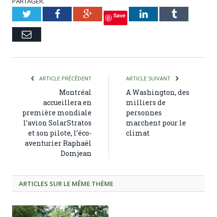
PARTAGER.
Twitter
Facebook
Google+
LinkedIn
Tumblr
Save
Courriel
ARTICLE PRÉCÉDENT
ARTICLE SUIVANT
Montréal
A Washington, des
accueillera en
milliers de
première mondiale
personnes
l’avion SolarStratos
marchent pour le
et son pilote, l’éco-
climat
aventurier Raphaël
Domjean
ARTICLES SUR LE MÊME THÈME