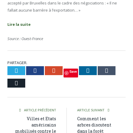
accepté par Bruxelles dans le cadre des négociations : « Il ne
fallait aucune barrière à l’exportation… »
Lire la suite
Source : Ouest-France
PARTAGER.
Twitter
Facebook
Google+
LinkedIn
Tumblr
Save
Courriel
ARTICLE PRÉCÉDENT
ARTICLE SUIVANT
Villes et Etats
Comment les
américains
arbres discutent
mobilisés contre le
dans la forêt