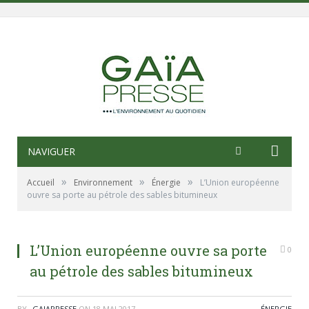
NAVIGUER
»
»
»
Accueil
Environnement
Énergie
L’Union européenne
ouvre sa porte au pétrole des sables bitumineux
L’Union européenne ouvre sa porte
0
au pétrole des sables bitumineux
BY
_GAIAPRESSE
ON
18 MAI 2017
ÉNERGIE