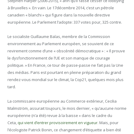
Stephen Harper (2006-2015), « afin qu’il fasse cesser ce lobbying
à Bruxelles ». En vain. Le 17décembre 2014, c’est un pétrole
canadien « blanchi » qui figure dans la nouvelle directive
européenne. Le Parlement l’adopte: 337 votes pour, 325 contre.
Le socialiste Guillaume Balas, membre de la Commission
environnement au Parlement européen, se souvient de ce
revirement comme d’une « obscénité démocratique » : « Il prouve
le dysfonctionnement de l’UE et son manque de courage
politique. » En France, ce tour de passe-passe ne fait pas la Une
des médias. Paris est pourtant en pleine préparation du grand
rendez-vous mondial sur le climat, la Cop21, quelques mois plus
tard.
La commissaire européenne au Commerce extérieur, Cecilia
Malmström, assurait toujours, le mois dernier, « qu’aucune norme
européenne (n’a été) revue à la baisse » dans le cadre du
Ceta,
qui vient d’entrer provisoirement en vigueur
. Mais, pour
l’écologiste Patrick Bonin, ce changement d’étiquette a bien été