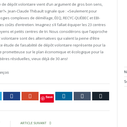
 de dépôt volontaire vient d’un argument de gros bon sens,
er
?». Jean-Claude Thibault signale que : «Seulement pour
nologies complexes de démêlage, ÉEQ, RECYC-QUÉBEC et EBI-
 coûts d’entretien. Imaginez s’il fallait équiper les 23 centres
moyens et petits centres de tri. Nous considérons que l’approche
 volontaire sont des alternatives qui valent la peine d’être
te étude de faisabilité de dépôt volontaire représente pour la
e prometteuse sur le plan économique et écologique pour la
ères résiduelles, vieux déjà de 30 ans!
N
ançois
S
itter
Facebook
Google+
LinkedIn
Tumblr
Courriel
Save
T
ARTICLE SUIVANT