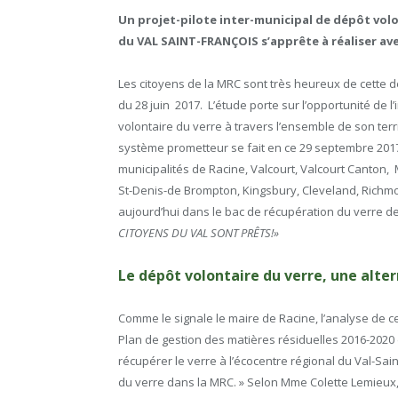
Un projet-pilote inter-municipal de dépôt volon
du VAL SAINT-FRANÇOIS s’apprête à réaliser av
Les citoyens de la MRC sont très heureux de cette 
du 28 juin 2017.
L’étude porte sur l’opportunité de 
volontaire du verre à travers l’ensemble de son terr
système prometteur se fait en ce 29 septembre 2017 
municipalités de Racine, Valcourt, Valcourt Canton,
St-Denis-de Brompton, Kingsbury, Cleveland, Rich
aujourd’hui dans le bac de récupération du verre de
CITOYENS DU VAL SONT PRÊTS!»
Le dépôt volontaire du verre, une alte
Comme le signale le maire de Racine, l’analyse de ce
Plan de gestion des matières résiduelles 2016-2020 
récupérer le verre à l’écocentre régional du Val-Sai
du verre dans la MRC. » Selon Mme Colette Lemieux,