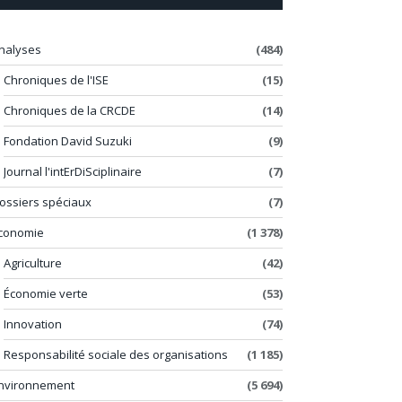
nalyses
(484)
Chroniques de l'ISE
(15)
Chroniques de la CRCDE
(14)
Fondation David Suzuki
(9)
Journal l'intErDiSciplinaire
(7)
ossiers spéciaux
(7)
conomie
(1 378)
Agriculture
(42)
Économie verte
(53)
Innovation
(74)
Responsabilité sociale des organisations
(1 185)
nvironnement
(5 694)