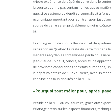
«Notre expérience de dépôt du verre dans le contene
la source pour ne pas contaminer les autres matière
que, si ce système de dépôt se généralisait à l’ens
économique important pour son transport jusqu’aux 
source du verre serait probablement moins coûteux 
tri.
La consignation des bouteilles de vin et de spirit
circulation au Québec. Le reste du verre mis dans l
matières recyclables contaminées par la poussière
Jean-Claude Thibault, conclut, après étude approfon
de provinces canadiennes et d’états européens, une
le dépôt volontaire de 100% du verre, avec un rése
chacune des municipalités de la MRC».
«Pourquoi tout mêler pour, après, pay
L’étude de la MRC du VAL fournira, grâce aux expert
éclairage précis sur les aspects financiers, techniqu