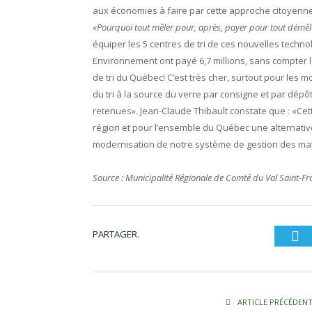
aux économies à faire par cette approche citoyenne
«Pourquoi tout mêler pour, après, payer pour tout démêl
équiper les 5 centres de tri de ces nouvelles tech
Environnement ont payé 6,7 millions, sans compter les
de tri du Québec! C’est très cher, surtout pour les 
du tri à la source du verre par consigne et par dépôt
retenues». Jean-Claude Thibault constate que : «Cet
région et pour l’ensemble du Québec une alternativ
modernisation de notre système de gestion des mati
Source : Municipalité Régionale de Comté du Val Saint-Fr
PARTAGER.
Tw
ARTICLE PRÉCÉDEN