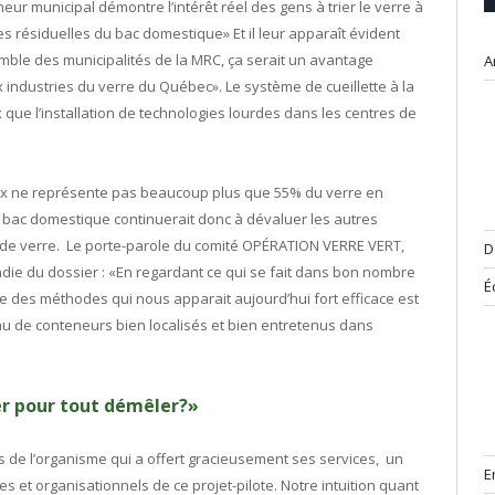
ur municipal démontre l’intérêt réel des gens à trier le verre à
s résiduelles du bac domestique» Et il leur apparaît évident
emble des municipalités de la MRC, ça serait un avantage
A
industries du verre du Québec». Le système de cueillette à la
que l’installation de technologies lourdes dans les centres de
ueux ne représente pas beaucoup plus que 55% du verre en
e bac domestique continuerait donc à dévaluer les autres
 de verre. Le porte-parole du comité OPÉRATION VERRE VERT,
D
die du dossier : «En regardant ce qui se fait dans bon nombre
É
 des méthodes qui nous apparait aujourd’hui fort efficace est
au de conteneurs bien localisés et bien entretenus dans
er pour tout démêler?»
s de l’organisme qui a offert gracieusement ses services, un
E
es et organisationnels de ce projet-pilote. Notre intuition quant