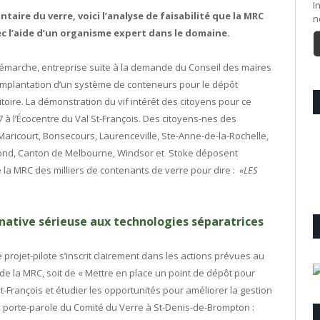
I
taire du verre, voici l’analyse de faisabilité que la MRC
n
ec l’aide d’un organisme expert dans le domaine.
démarche, entreprise suite à la demande du Conseil des maires
l’implantation d’un système de conteneurs pour le dépôt
itoire. La démonstration du vif intérêt des citoyens pour ce
à l’Écocentre du Val St-François. Des citoyens-nes des
 Maricourt, Bonsecours, Laurenceville, Ste-Anne-de-la-Rochelle,
mond, Canton de Melbourne, Windsor et Stoke déposent
 la MRC des milliers de contenants de verre pour dire :
«LES
rnative sérieuse aux technologies séparatrices
 projet-pilote s’inscrit clairement dans les actions prévues au
de la MRC, soit de « Mettre en place un point de dépôt pour
nt-François et étudier les opportunités pour améliorer la gestion
 porte-parole du Comité du Verre à St-Denis-de-Brompton :