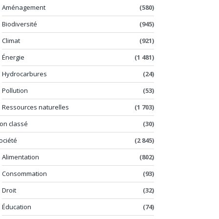
Aménagement
(580)
Biodiversité
(945)
Climat
(921)
Énergie
(1 481)
Hydrocarbures
(24)
Pollution
(53)
Ressources naturelles
(1 703)
on classé
(30)
ociété
(2 845)
Alimentation
(802)
Consommation
(93)
Droit
(32)
Éducation
(74)