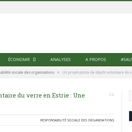
ÉCONOMIE
ANALYSES
A PROPOS
#SAU
»
bilité sociale des organisations
Un projet-pilote de dépôt volontaire du 
ntaire du verre en Estrie : Une
0
RESPONSABILITÉ SOCIALE DES ORGANISATIONS