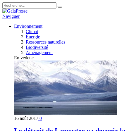
Naviguer
Environnement
Climat
Énergie
Ressources naturelles
Biodiversité
Aménagement
En vedette
16 août 2017
0
Le détroit de Lancaster va devenir la