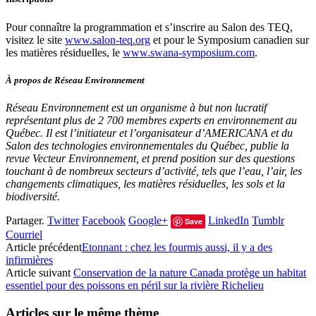
Pour connaître la programmation et s’inscrire au Salon des TEQ,
visitez le site
www.salon-teq.org
et pour le Symposium canadien sur
les matières résiduelles, le
www.swana-symposium.com
.
À propos de Réseau Environnement
Réseau Environnement est un organisme à but non lucratif
représentant plus de 2 700 membres experts en environnement au
Québec. Il est l’initiateur et l’organisateur d’AMERICANA et du
Salon des technologies environnementales du Québec, publie la
revue Vecteur Environnement, et prend position sur des questions
touchant à de nombreux secteurs d’activité, tels que l’eau, l’air, les
changements climatiques, les matières résiduelles, les sols et la
biodiversité.
Partager.
Twitter
Facebook
Google+
LinkedIn
Tumblr
Save
Courriel
Article précédent
Etonnant : chez les fourmis aussi, il y a des
infirmières
Article suivant
Conservation de la nature Canada protège un habitat
essentiel pour des poissons en péril sur la rivière Richelieu
Articles sur le même thème