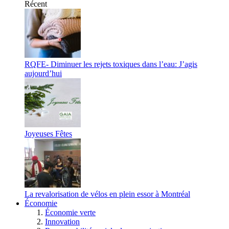
Récent
RQFE- Diminuer les rejets toxiques dans l’eau: J’agis
aujourd’hui
Joyeuses Fêtes
La revalorisation de vélos en plein essor à Montréal
Économie
Économie verte
Innovation