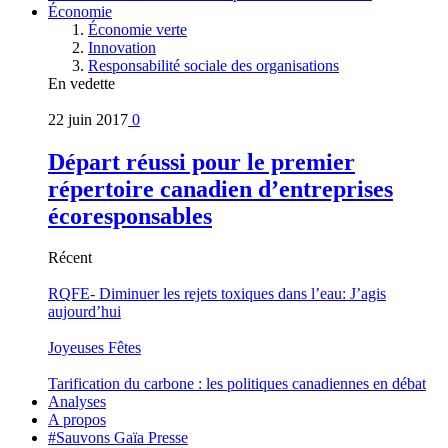
Économie
Économie verte
Innovation
Responsabilité sociale des organisations
En vedette
22 juin 2017
0
Départ réussi pour le premier
répertoire canadien d’entreprises
écoresponsables
Récent
RQFE- Diminuer les rejets toxiques dans l’eau: J’agis
aujourd’hui
Joyeuses Fêtes
Tarification du carbone : les politiques canadiennes en débat
Analyses
A propos
#Sauvons Gaïa Presse