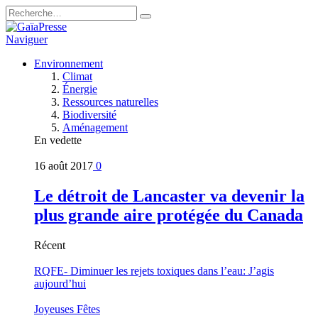
Naviguer
Environnement
Climat
Énergie
Ressources naturelles
Biodiversité
Aménagement
En vedette
16 août 2017
0
Le détroit de Lancaster va devenir la
plus grande aire protégée du Canada
Récent
RQFE- Diminuer les rejets toxiques dans l’eau: J’agis
aujourd’hui
Joyeuses Fêtes