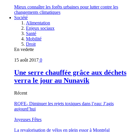
Mieux connaître les forêts urbaines pour lutter contre les
changements climatiques
Société
Alimentation
Enjeux sociaux
Santé
Mobilité
Droit
En vedette
15 août 2017
0
Une serre chauffée grâce aux déchets
verra le jour au Nunavik
Récent
RQFE- Diminuer les rejets toxiques dans l’eau: J’agis
aujourd’hui
Joyeuses Fêtes
La revalorisation de vélos en plein essor à Montréal