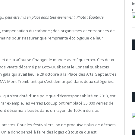
I
n
 qui peut être mis en place dans tout événement. Photo : Équiterre
ie, compensation du carbone ; des organismes et entreprises de
 mains pour s’assurer que l’empreinte écologique de leur
ul» et de la «Course Changer le monde avec Équiterre». Ces deux
nds Vivats décerné par Loto-Québec et le Conseil québécois
la qui avait lieu le 29 octobre à la Place des Arts. Sept autres
ONMAN Mont-Tremblant qui s’est démarqué dans deux catégories.
», qui s’est doté d’une politique d’écoresponsabilité en 2013, est
. Par exemple, les verres EcoCup ont remplacé 35 000 verres de
 sont désormais basés dans un rayon de 100km du site.
 artistes. Pour les festivaliers, on ne produisait plus de déchets
é. On a donc pensé à faire des loges où tout ce qui est