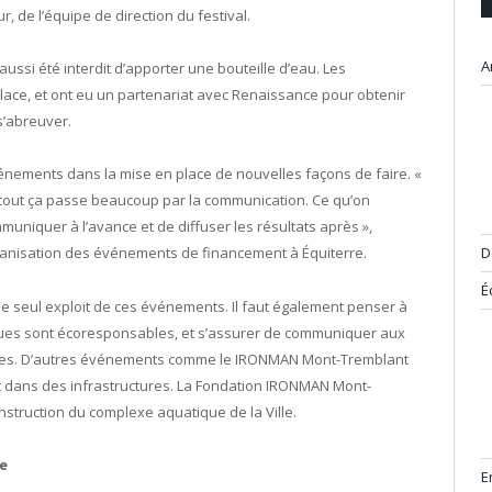
 de l’équipe de direction du festival.
A
ussi été interdit d’apporter une bouteille d’eau. Les
place, et ont eu un partenariat avec Renaissance pour obtenir
s’abreuver.
nements dans la mise en place de nouvelles façons de faire. «
 tout ça passe beaucoup par la communication. Ce qu’on
uniquer à l’avance et de diffuser les résultats après »,
D
rganisation des événements de financement à Équiterre.
É
 le seul exploit de ces événements. Il faut également penser à
iques sont écoresponsables, et s’assurer de communiquer aux
ales. D’autres événements comme le IRONMAN Mont-Tremblant
 dans des infrastructures. La Fondation IRONMAN Mont-
struction du complexe aquatique de la Ville.
le
E