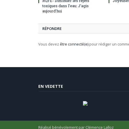
RQFE- Diminuer les rejets
Joyeuses
toxiques dans l’eau: J’agis
aujourd’hui
RÉPONDRE
Vous devez
être connecté(e)
pour rédiger un comme
EN VEDETTE
Réalisé bénévolement par
Clémence Lalloz