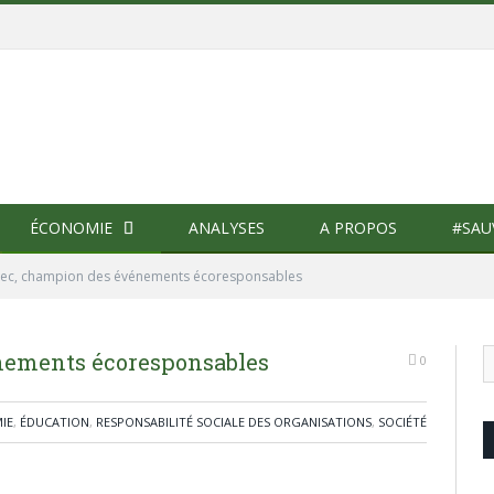
ÉCONOMIE
ANALYSES
A PROPOS
#SAU
ec, champion des événements écoresponsables
nements écoresponsables
0
IE
,
ÉDUCATION
,
RESPONSABILITÉ SOCIALE DES ORGANISATIONS
,
SOCIÉTÉ