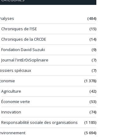
nalyses
(484)
Chroniques de l'ISE
(15)
Chroniques de la CRCDE
(14)
Fondation David Suzuki
(9)
Journal l'intErDiSciplinaire
(7)
ossiers spéciaux
(7)
conomie
(1 378)
Agriculture
(42)
Économie verte
(53)
Innovation
(74)
Responsabilité sociale des organisations
(1 185)
nvironnement
(5 694)