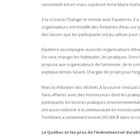
consommé est en vrac», a précisé Anne-Marie Dufour,
À la «Course Changer le monde avec Équiterre», il a a
organisateurs ont installé des fontaines d’eau sur 
des tasses que les participants ont pu utiliser pour 
Équiterre accompagne aussi les organisateurs d’évé
On veut changer les habitudes, les pratiques. Donc
propose aux organisateurs de l’annoncer, de le comm
explique Annick Girard, Chargée de projet pour l’o
Mais la réduction des déchets à la source n’est pas
faire affaires avec des fournisseurs dont les prat
participants les bonnes pratiques environnement
ont aussi redonné à la communauté en investissant
Tremblant a notamment investi 250 000 $ dans la con
Le Québec et les pros de l’événementiel durab