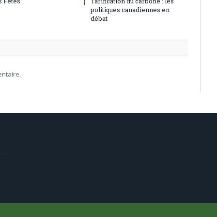
 Fêtes
Tarification du carbone : les
politiques canadiennes en
débat
ntaire.