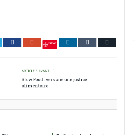
itter
Facebook
Google+
LinkedIn
Tumblr
Courriel
Save
T
ARTICLE SUIVANT
t
Slow Food : vers une une justice
s
alimentaire