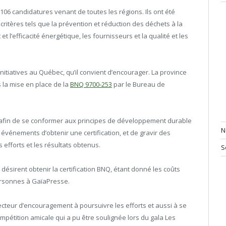
106 candidatures venant de toutes les régions. Ils ont été
ritères tels que la prévention et réduction des déchets à la
 l’efficacité énergétique, les fournisseurs et la qualité et les
initiatives au Québec, qu’il convient d’encourager. La province
 la mise en place de la
BNQ 9700-253
par le Bureau de
 afin de se conformer aux principes de développement durable
N
événements d’obtenir une certification, et de gravir des
efforts et les résultats obtenus.
S
 désirent obtenir la certification BNQ, étant donné les coûts
personnes à GaïaPresse.
 vecteur d’encouragement à poursuivre les efforts et aussi à se
pétition amicale qui a pu être soulignée lors du gala Les