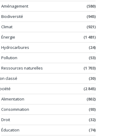
Aménagement
(580)
Biodiversité
(945)
Climat
(921)
Énergie
(1 481)
Hydrocarbures
(24)
Pollution
(53)
Ressources naturelles
(1 703)
on classé
(30)
ociété
(2 845)
Alimentation
(802)
Consommation
(93)
Droit
(32)
Éducation
(74)