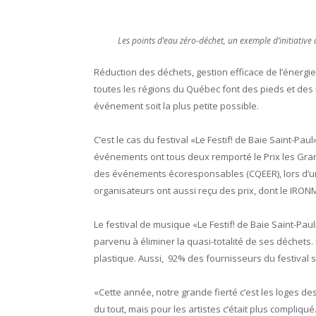
Les points d’eau zéro-déchet, un exemple d’initiative
Réduction des déchets, gestion efficace de l’énerg
toutes les régions du Québec font des pieds et des
événement soit la plus petite possible.
C’est le cas du festival «Le Festif! de Baie Saint-Pa
événements ont tous deux remporté le Prix les Gra
des événements écoresponsables (CQEER), lors d’un ga
organisateurs ont aussi reçu des prix, dont le IR
Le festival de musique «Le Festif! de Baie Saint-Paul
parvenu à éliminer la quasi-totalité de ses déchets
plastique. Aussi, 92% des fournisseurs du festival
«Cette année, notre grande fierté c’est les loges des
du tout, mais pour les artistes c’était plus compliqu