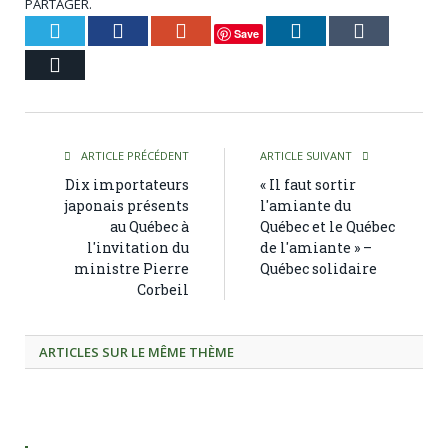
PARTAGER.
Twitter
Facebook
Google+
LinkedIn
Tumblr
Save
Courriel
ARTICLE PRÉCÉDENT
ARTICLE SUIVANT
Dix importateurs
« Il faut sortir
japonais présents
l'amiante du
au Québec à
Québec et le Québec
l'invitation du
de l'amiante » –
ministre Pierre
Québec solidaire
Corbeil
ARTICLES SUR LE MÊME THÈME