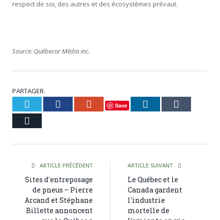
respect de soi, des autres et des écosystèmes prévaut.
Source: Québecor Média inc.
PARTAGER.
Twitter
Facebook
Google+
LinkedIn
Tumblr
Save
Courriel
ARTICLE PRÉCÉDENT
ARTICLE SUIVANT
Sites d'entreposage
Le Québec et le
de pneus – Pierre
Canada gardent
Arcand et Stéphane
l'industrie
Billette annoncent
mortelle de