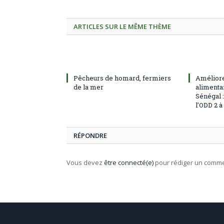
ARTICLES SUR LE MÊME THÈME
Pêcheurs de homard, fermiers
Améliore
de la mer
alimentai
Sénégal 
l’ODD 2 
RÉPONDRE
Vous devez
être connecté(e)
pour rédiger un comme