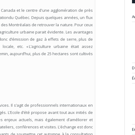
u Canada et le centre d'une agglomération de près
A
opulationdu Québec. Depuis quelques années, un flux
 des Montréalais de retrouver la nature. Pour ceux
l’agriculture urbaine parait évidente. Les avantages
donc d’émission de gaz à effets de serre, plus de
 locale, etc. « L’agriculture urbaine était assez
min, aujourd’hui, plus de 25 hectares sont cultivés
D
É
ices. Il s’agit de professionnels internationaux en
és. L’Ecole d’été propose avant tout aux initiés de
ses enjeux actuels, mais également d’améliorer et
ateliers, conférences et visites. L’échange est donc
E
cipants de soumettre cet automne à la consultation