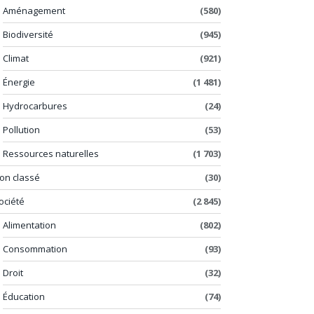
Aménagement
(580)
Biodiversité
(945)
Climat
(921)
Énergie
(1 481)
Hydrocarbures
(24)
Pollution
(53)
Ressources naturelles
(1 703)
on classé
(30)
ociété
(2 845)
Alimentation
(802)
Consommation
(93)
Droit
(32)
Éducation
(74)