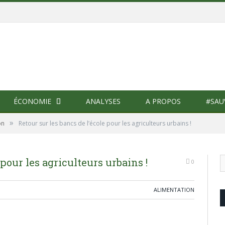
ÉCONOMIE
ANALYSES
A PROPOS
#SAU
»
on
Retour sur les bancs de l’école pour les agriculteurs urbains !
 pour les agriculteurs urbains !
0
ALIMENTATION