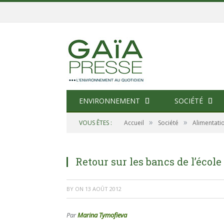
ENVIRONNEMENT
SOCIÉTÉ
»
»
VOUS ÊTES :
Accueil
Société
Alimentati
Retour sur les bancs de l’école
BY
ON
13 AOÛT 2012
Par
Marina Tymofieva