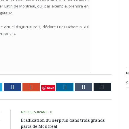
r Latin de Montréal, qui, par exemple, prendra en
égétaux.
 actuel d’agriculture », déclare Eric Duchemin. « Il
ruraux ! »
N
S
itter
Facebook
Google+
LinkedIn
Tumblr
Courriel
Save
T
ARTICLE SUIVANT
e
Éradication du nerprun dans trois grands
parcs de Montréal