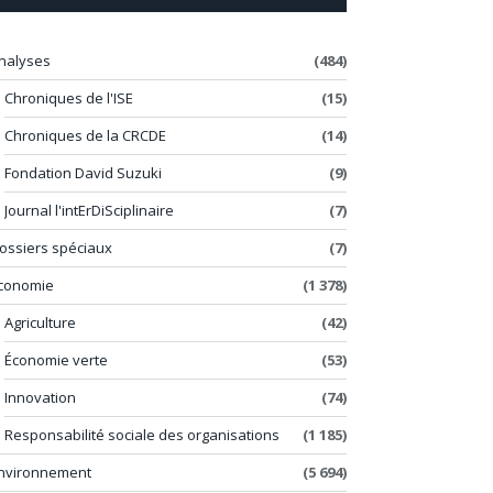
nalyses
(484)
Chroniques de l'ISE
(15)
Chroniques de la CRCDE
(14)
Fondation David Suzuki
(9)
Journal l'intErDiSciplinaire
(7)
ossiers spéciaux
(7)
conomie
(1 378)
Agriculture
(42)
Économie verte
(53)
Innovation
(74)
Responsabilité sociale des organisations
(1 185)
nvironnement
(5 694)