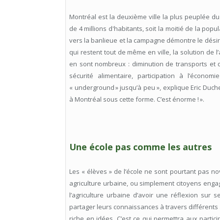
Montréal est la deuxième ville la plus peuplée d
de 4 millions d'habitants, soit la moitié de la p
vers la banlieue et la campagne démontre le désir
qui restent tout de même en ville, la solution de 
en sont nombreux : diminution de transports et 
sécurité alimentaire, participation à l’économie
« underground » jusqu’à peu », explique Eric Duche
à Montréal sous cette forme. C’est énorme ! ».
Une école pas comme les autres
Les « élèves » de l’école ne sont pourtant pas nov
agriculture urbaine, ou simplement citoyens engag
l’agriculture urbaine d’avoir une réflexion sur 
partager leurs connaissances à travers différents 
riche en idées. C’est ce qui permettra aux parti