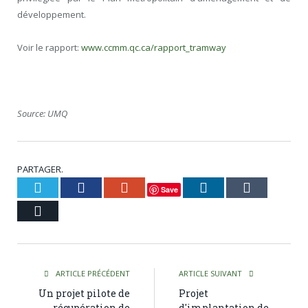
développement.
Voir le rapport:
www.ccmm.qc.ca/rapport_tramway
Source: UMQ
PARTAGER.
Twitter
Facebook
Google+
LinkedIn
Tumblr
Save
Courriel
ARTICLE PRÉCÉDENT
ARTICLE SUIVANT
Un projet pilote de
Projet
récupération de
d'implantation de