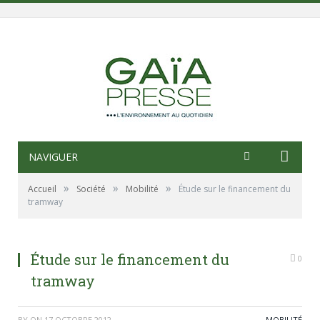
NAVIGUER
»
»
»
Accueil
Société
Mobilité
Étude sur le financement du
tramway
Étude sur le financement du
0
tramway
BY
ON
17 OCTOBRE 2012
MOBILITÉ