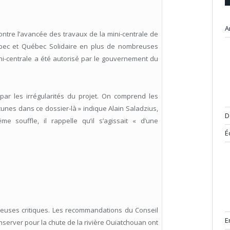
A
ontre l’avancée des travaux de la mini-centrale de
Québec et Québec Solidaire en plus de nombreuses
ni-centrale a été autorisé par le gouvernement du
ar les irrégularités du projet. On comprend les
cunes dans ce dossier-là » indique Alain Saladzius,
D
e souffle, il rappelle qu’il s’agissait « d’une
É
breuses critiques. Les recommandations du Conseil
E
onserver pour la chute de la rivière Ouiatchouan ont