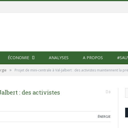
ÉCONOMIE
ANALYSES
A PROPOS
#SAU
»
rgie
Projet de mini-centrale à Val-Jalbert : des activistes maintiennent la pr
albert : des activistes
0
ÉNERGIE