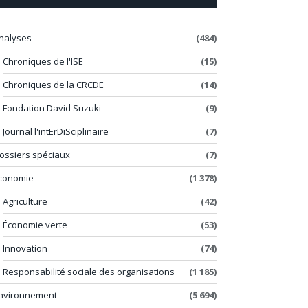
nalyses
(484)
Chroniques de l'ISE
(15)
Chroniques de la CRCDE
(14)
Fondation David Suzuki
(9)
Journal l'intErDiSciplinaire
(7)
ossiers spéciaux
(7)
conomie
(1 378)
Agriculture
(42)
Économie verte
(53)
Innovation
(74)
Responsabilité sociale des organisations
(1 185)
nvironnement
(5 694)