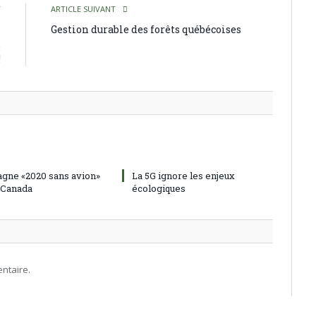
T
ARTICLE SUIVANT
s
Gestion durable des forêts québécoises
,
!
gne «2020 sans avion»
La 5G ignore les enjeux
 Canada
écologiques
ntaire.