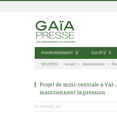
ENVIRONNEMENT
SOCIÉTÉ
»
»
VOUS ÊTES :
Accueil
Environnement
Éne
Projet de mini-centrale à Val-J
maintiennent la pression
BY
ON
9 AVRIL 2013