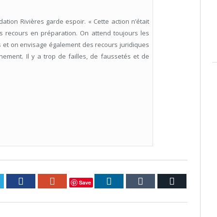
dation Rivières garde espoir. « Cette action n’était
es recours en préparation. On attend toujours les
s et on envisage également des recours juridiques
ement. Il y a trop de failles, de faussetés et de
itter
Facebook
Google+
LinkedIn
Tumblr
Courriel
Save