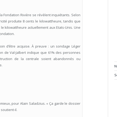
la Fondation Rivière se révèlent inquiétants. Selon
icité produite 8 cents le kilowattheure, tandis que
nts le kilowattheure actuellement aux Etats-Unis. Une
Fondation.
s loin d’être acquise. À preuve : un sondage Léger
gion de Val-Jalbert indique que 61% des personnes
struction de la centrale soient abandonnés ou
e.
N
S
 mieux, pour Alain Saladzius. « Ça garde le dossier
soutient-il.