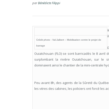
par
Bénédicte Filippi
M
l
Crédit photo : Val-Jalbert – Mobilisation contre le projet de
barrage
Ouiatchouan (FLO) se sont barricadés le 8 avril d
surplombant la rivière Ouiatchouan, sur le si
dominaient ainsi le chantier de la mini-centrale hy
Peu avant 8h, des agents de la Sûreté du Québec 
les vitres des cabines, les policiers ont forcé les a