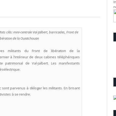
I
n
ots clés: mini-centrale Val-Jalbert, barricades, Front de
ibération de la Ouiatchouan
Des militants du Front de libération de la
ernier à l’intérieur de deux cabines téléphériques
te patrimonial de Val-Jalbert. Les manifestants
droélectrique.
sont parvenus à déloger les militants. En brisant
ctivistes à se rendre.