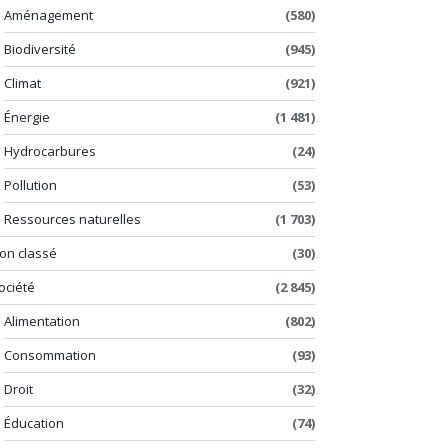
Aménagement
(580)
Biodiversité
(945)
Climat
(921)
Énergie
(1 481)
Hydrocarbures
(24)
Pollution
(53)
Ressources naturelles
(1 703)
on classé
(30)
ociété
(2 845)
Alimentation
(802)
Consommation
(93)
Droit
(32)
Éducation
(74)