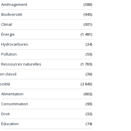
Aménagement
(580)
Biodiversité
(945)
Climat
(921)
Énergie
(1 481)
Hydrocarbures
(24)
Pollution
(53)
Ressources naturelles
(1 703)
on classé
(30)
ociété
(2 845)
Alimentation
(802)
Consommation
(93)
Droit
(32)
Éducation
(74)