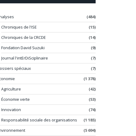
nalyses
(484)
Chroniques de l'ISE
(15)
Chroniques de la CRCDE
(14)
Fondation David Suzuki
(9)
Journal l'intErDiSciplinaire
(7)
ossiers spéciaux
(7)
conomie
(1 378)
Agriculture
(42)
Économie verte
(53)
Innovation
(74)
Responsabilité sociale des organisations
(1 185)
nvironnement
(5 694)