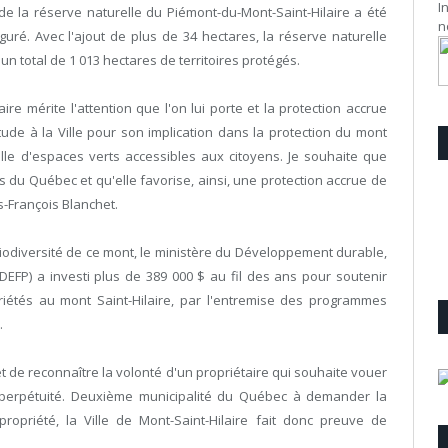
I
e la réserve naturelle du Piémont-du-Mont-Saint-Hilaire a été
n
uguré. Avec l'ajout de plus de 34 hectares, la réserve naturelle
n total de 1 013 hectares de territoires protégés.
ire mérite l'attention que l'on lui porte et la protection accrue
tude à la Ville pour son implication dans la protection du mont
celle d'espaces verts accessibles aux citoyens. Je souhaite que
s du Québec et qu'elle favorise, ainsi, une protection accrue de
s-François Blanchet.
biodiversité de ce mont, le ministère du Développement durable,
EFP) a investi plus de 389 000 $ au fil des ans pour soutenir
priétés au mont Saint-Hilaire, par l'entremise des programmes
.
 de reconnaître la volonté d'un propriétaire qui souhaite vouer
 perpétuité. Deuxième municipalité du Québec à demander la
opriété, la Ville de Mont-Saint-Hilaire fait donc preuve de