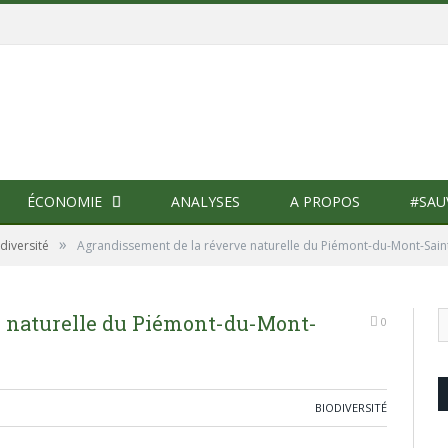
ÉCONOMIE
ANALYSES
A PROPOS
#SAU
»
diversité
Agrandissement de la réverve naturelle du Piémont-du-Mont-Saint
 naturelle du Piémont-du-Mont-
0
BIODIVERSITÉ