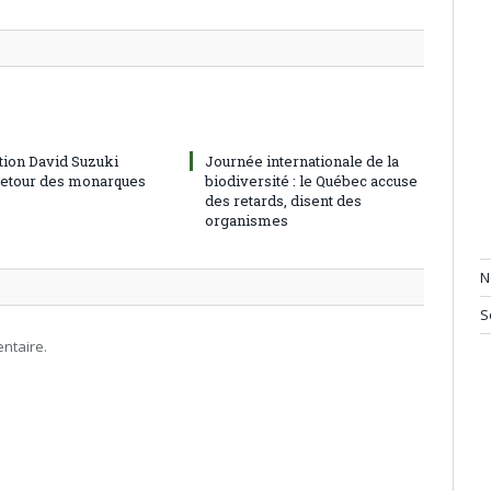
tion David Suzuki
Journée internationale de la
 retour des monarques
biodiversité : le Québec accuse
des retards, disent des
organismes
N
S
ntaire.