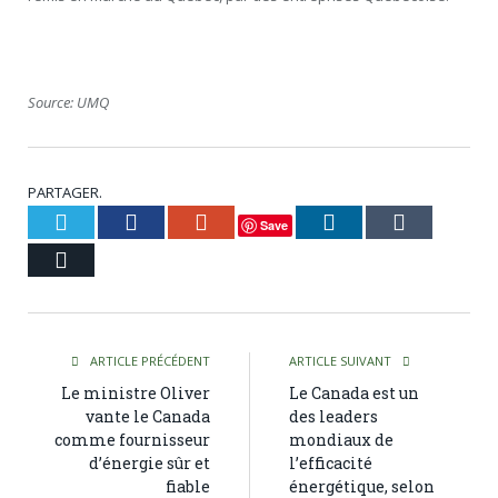
Source: UMQ
PARTAGER.
Twitter
Facebook
Google+
LinkedIn
Tumblr
Save
Courriel
ARTICLE PRÉCÉDENT
ARTICLE SUIVANT
Le ministre Oliver
Le Canada est un
vante le Canada
des leaders
comme fournisseur
mondiaux de
d’énergie sûr et
l’efficacité
fiable
énergétique, selon