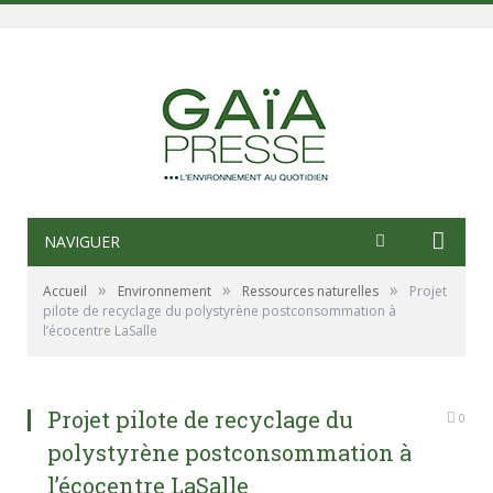
NAVIGUER
»
»
»
Accueil
Environnement
Ressources naturelles
Projet
pilote de recyclage du polystyrène postconsommation à
l’écocentre LaSalle
Projet pilote de recyclage du
0
polystyrène postconsommation à
l’écocentre LaSalle