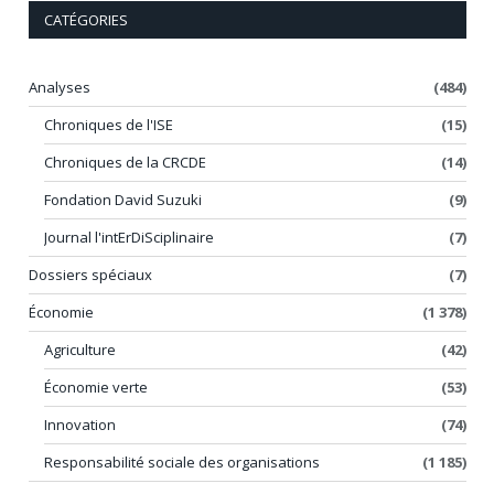
CATÉGORIES
Analyses
(484)
Chroniques de l'ISE
(15)
Chroniques de la CRCDE
(14)
Fondation David Suzuki
(9)
Journal l'intErDiSciplinaire
(7)
Dossiers spéciaux
(7)
Économie
(1 378)
Agriculture
(42)
Économie verte
(53)
Innovation
(74)
Responsabilité sociale des organisations
(1 185)