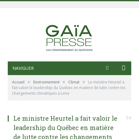
NAVIGUER
»
»
»
Accueil
Environnement
Climat
Le ministre Heurtel a
fait valoir le leadership du Québec en matière de lutte contre les
changements climatiques à Lima
Le ministre Heurtel a fait valoir le
0
leadership du Québec en matière
de lutte contre les changements