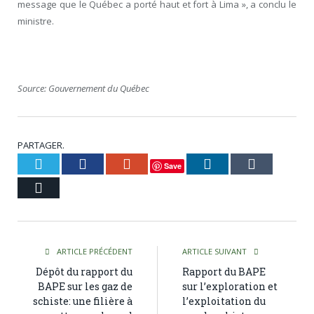
message que le Québec a porté haut et fort à Lima », a conclu le
ministre.
Source: Gouvernement du Québec
PARTAGER.
Twitter
Facebook
Google+
LinkedIn
Tumblr
Save
Courriel
ARTICLE PRÉCÉDENT
ARTICLE SUIVANT
Dépôt du rapport du
Rapport du BAPE
BAPE sur les gaz de
sur l’exploration et
schiste: une filière à
l’exploitation du