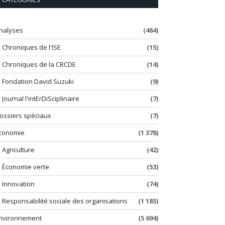
nalyses
(484)
Chroniques de l'ISE
(15)
Chroniques de la CRCDE
(14)
Fondation David Suzuki
(9)
Journal l'intErDiSciplinaire
(7)
ossiers spéciaux
(7)
conomie
(1 378)
Agriculture
(42)
Économie verte
(53)
Innovation
(74)
Responsabilité sociale des organisations
(1 185)
nvironnement
(5 694)