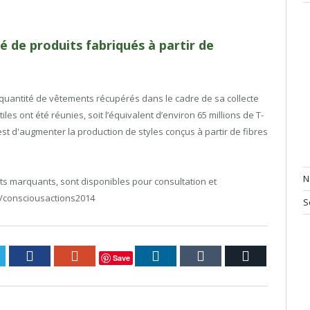
de produits fabriqués à partir de
quantité de vêtements récupérés dans le cadre de sa collecte
les ont été réunies, soit l’équivalent d’environ 65 millions de T-
est d'augmenter la production de styles conçus à partir de fibres
N
its marquants, sont disponibles pour consultation et
consciousactions2014
S
itter
Facebook
Google+
LinkedIn
Tumblr
Courriel
Save