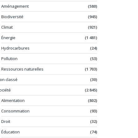
Aménagement
(580)
Biodiversité
(945)
Climat
(921)
Énergie
(1 481)
Hydrocarbures
(24)
Pollution
(53)
Ressources naturelles
(1 703)
on classé
(30)
ociété
(2 845)
Alimentation
(802)
Consommation
(93)
Droit
(32)
Éducation
(74)