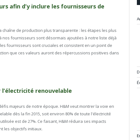
rs afin d’y inclure les fournisseurs de
A
 chaîne de production plus transparente : les étapes les plus
ls à nos fournisseurs sont désormais ajoutées à notre liste déjà
es fournisseurs sont cruciales et consistent en un point de
ction que ces valeurs auront des répercussions positives dans
D
É
’électricité renouvelable
s défis majeurs de notre époque. H&M veut montrer la voie en
able dès la fin 2015, soit environ 80% de toute l'électricité
 utilisée est de 27%. Ce faisant, H&M réduira ses impacts
 les objectifs initiaux.
E