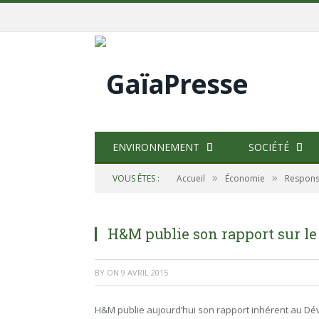
ENVIRONNEMENT
SOCIÉTÉ
»
»
VOUS ÊTES :
Accueil
Économie
Responsa
H&M publie son rapport sur l
BY
ON
9 AVRIL 2015
H&M publie aujourd’hui son rapport inhérent au Dév