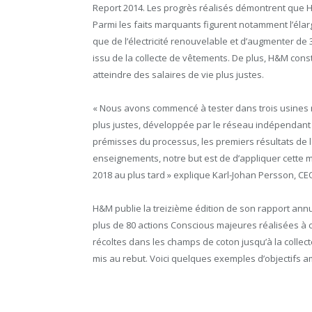
Report 2014. Les progrès réalisés démontrent que 
Parmi les faits marquants figurent notamment l’élargi
que de l’électricité renouvelable et d’augmenter de 
issu de la collecte de vêtements. De plus, H&M con
atteindre des salaires de vie plus justes.
« Nous avons commencé à tester dans trois usines
plus justes, développée par le réseau indépendan
prémisses du processus, les premiers résultats de 
enseignements, notre but est de d’appliquer cette m
2018 au plus tard » explique Karl-Johan Persson, C
H&M publie la treizième édition de son rapport ann
plus de 80 actions Conscious majeures réalisées à 
récoltes dans les champs de coton jusqu’à la coll
mis au rebut. Voici quelques exemples d’objectifs a