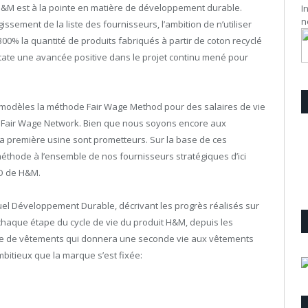
H&M est à la pointe en matière de développement durable.
I
n
ssement de la liste des fournisseurs, l’ambition de n’utiliser
300% la quantité de produits fabriqués à partir de coton recyclé
state une avancée positive dans le projet continu mené pour
 modèles la méthode Fair Wage Method pour des salaires de vie
t Fair Wage Network. Bien que nous soyons encore aux
la première usine sont prometteurs. Sur la base de ces
éthode à l’ensemble de nos fournisseurs stratégiques d’ici
EO de H&M.
uel Développement Durable, décrivant les progrès réalisés sur
chaque étape du cycle de vie du produit H&M, depuis les
ecte de vêtements qui donnera une seconde vie aux vêtements
mbitieux que la marque s’est fixée: