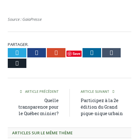
Source : GaïaPresse
PARTAGER.
Twitter
Facebook
Google+
LinkedIn
Tumblr
Save
Courriel
ARTICLE PRÉCÉDENT
ARTICLE SUIVANT
Quelle
Participez à la 2e
transparence pour
édition du Grand
le Québec minier?
pique-nique urbain
ARTICLES SUR LE MÊME THÈME