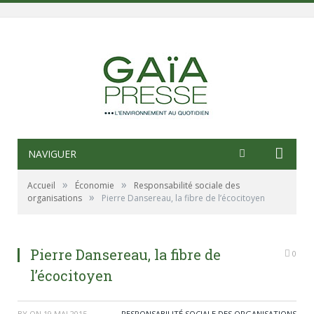
NAVIGUER
»
»
Accueil
Économie
Responsabilité sociale des
»
organisations
Pierre Dansereau, la fibre de l’écocitoyen
Pierre Dansereau, la fibre de
0
l’écocitoyen
BY
ON
19 MAI 2015
RESPONSABILITÉ SOCIALE DES ORGANISATIONS