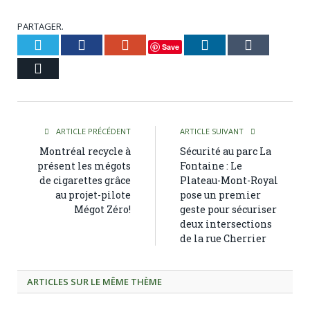
PARTAGER.
Twitter
Facebook
Google+
LinkedIn
Tumblr
Save
Courriel
ARTICLE PRÉCÉDENT
ARTICLE SUIVANT
Montréal recycle à
Sécurité au parc La
présent les mégots
Fontaine : Le
de cigarettes grâce
Plateau-Mont-Royal
au projet-pilote
pose un premier
Mégot Zéro!
geste pour sécuriser
deux intersections
de la rue Cherrier
ARTICLES SUR LE MÊME THÈME