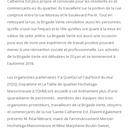
Catherine Est plus propre et conviviale pour les résidents-es et
commerçants-es du quartier. Ils travaillent sur la portion de la rue
comprise entre la rue Moreau et le boulevard Pie-IX. Tout en
nettoyant la rue, la Brigade Verte sensibilise aussi les personnes
qu’elle croise sur l’impact et le rôle qu’elles ont quant à la mise en
valeur de cette artère. La Brigade Verte est aussi une occasion
pour eux de vivre une expérience de travail positive pouvant
mener à une réinsertion sociale et professionnelle. Les activités
de la Brigade Verte ont débutées le 20 juin et se termineront à
l’automne 2016.
Les organismes partenaires Y'a QuelQu'un l'aut'bord du mur
(YQQ), Dopamine et La Table de quartier Hochelaga-
Maisonneuve (LTQHM) ont accueilli à cet événement plus d'une
quarantaine de personnes : membres des équipes des trois
organismes promoteurs, travailleurs de la Brigade Verte, citoyens
et commerçants de la rue Sainte-Catherine Est. Étaient également
présents M. Réal Ménard, maire de l’arrondissement Mercier-
Hochelaga-Maisonneuve et Mme Marjolaine Boutin-Sweet,