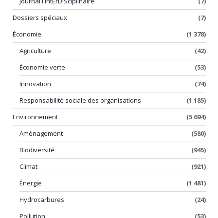
Journal l'intErDiSciplinaire
(7)
Dossiers spéciaux
(7)
Économie
(1 378)
Agriculture
(42)
Économie verte
(53)
Innovation
(74)
Responsabilité sociale des organisations
(1 185)
Environnement
(5 694)
Aménagement
(580)
Biodiversité
(945)
Climat
(921)
Énergie
(1 481)
Hydrocarbures
(24)
Pollution
(53)