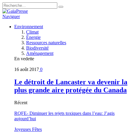
Naviguer
Environnement
Climat
Énergie
Ressources naturelles
Biodiversité
Aménagement
En vedette
16 août 2017
0
Le détroit de Lancaster va devenir la
plus grande aire protégée du Canada
Récent
RQFE- Diminuer les rejets toxiques dans l’eau: J’agis
aujourd’hui
Joyeuses Fêtes