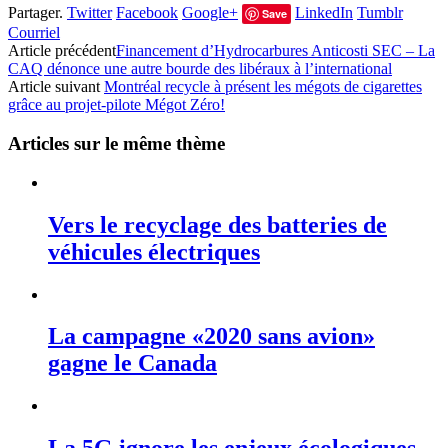
Partager.
Twitter
Facebook
Google+
LinkedIn
Tumblr
Save
Courriel
Article précédent
Financement d’Hydrocarbures Anticosti SEC – La
CAQ dénonce une autre bourde des libéraux à l’international
Article suivant
Montréal recycle à présent les mégots de cigarettes
grâce au projet-pilote Mégot Zéro!
Articles sur le même thème
Vers le recyclage des batteries de
véhicules électriques
La campagne «2020 sans avion»
gagne le Canada