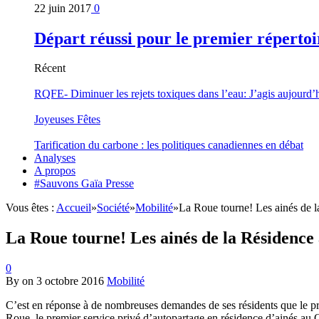
22 juin 2017
0
Départ réussi pour le premier répertoi
Récent
RQFE- Diminuer les rejets toxiques dans l’eau: J’agis aujourd’
Joyeuses Fêtes
Tarification du carbone : les politiques canadiennes en débat
Analyses
A propos
#Sauvons Gaïa Presse
Vous êtes :
Accueil
»
Société
»
Mobilité
»
La Roue tourne! Les ainés de la
La Roue tourne! Les ainés de la Résidence 
0
By
on
3 octobre 2016
Mobilité
C’est en réponse à de nombreuses demandes de ses résidents que le pro
Roue, le premier service privé d’autopartage en résidence d’ainés au 