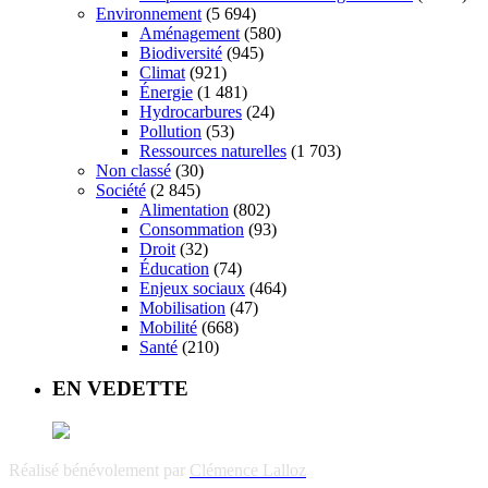
Environnement
(5 694)
Aménagement
(580)
Biodiversité
(945)
Climat
(921)
Énergie
(1 481)
Hydrocarbures
(24)
Pollution
(53)
Ressources naturelles
(1 703)
Non classé
(30)
Société
(2 845)
Alimentation
(802)
Consommation
(93)
Droit
(32)
Éducation
(74)
Enjeux sociaux
(464)
Mobilisation
(47)
Mobilité
(668)
Santé
(210)
EN VEDETTE
Réalisé bénévolement par
Clémence Lalloz