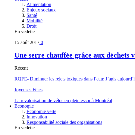
Alimentation
Enjeux sociaux
Santé
Mobilité
Droit
En vedette
15 août 2017
0
Une serre chauffée grâce aux déchets v
Récent
RQFE- Diminuer les rejets toxiques dans l’eau: J’agis aujourd’
Joyeuses Fêtes
La revalorisation de vélos en plein essor à Montréal
Économie
Économie verte
Innovation
Responsabilité sociale des organisations
En vedette