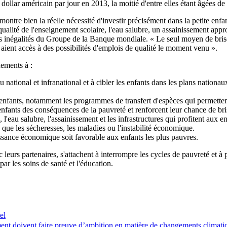
ollar américain par jour en 2013, la moitié d'entre elles étant âgées de
ntre bien la réelle nécessité d'investir précisément dans la petite enf
alité de l'enseignement scolaire, l'eau salubre, un assainissement appr
s inégalités du Groupe de la Banque mondiale. « Le seul moyen de briser
i aient accès à des possibilités d'emplois de qualité le moment venu ».
ements à :
national et infranational et à cibler les enfants dans les plans nationau
nfants, notamment les programmes de transfert d'espèces qui permettent 
es enfants des conséquences de la pauvreté et renforcent leur chance de br
 l'eau salubre, l'assainissement et les infrastructures qui profitent aux e
s que les sécheresses, les maladies ou l'instabilité économique.
issance économique soit favorable aux enfants les plus pauvres.
urs partenaires, s'attachent à interrompre les cycles de pauvreté et à
ar les soins de santé et l'éducation.
el
ment doivent faire preuve d’ambition en matière de changements climati