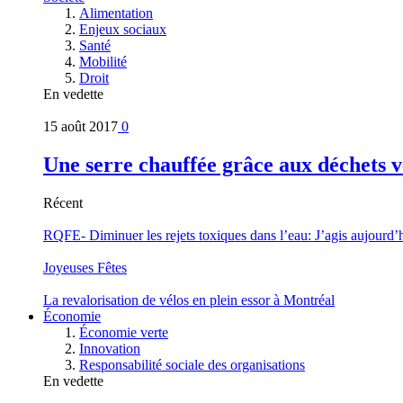
Alimentation
Enjeux sociaux
Santé
Mobilité
Droit
En vedette
15 août 2017
0
Une serre chauffée grâce aux déchets v
Récent
RQFE- Diminuer les rejets toxiques dans l’eau: J’agis aujourd’
Joyeuses Fêtes
La revalorisation de vélos en plein essor à Montréal
Économie
Économie verte
Innovation
Responsabilité sociale des organisations
En vedette