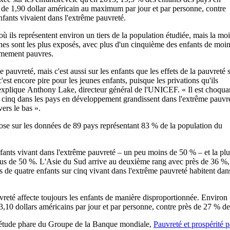
de 1,90 dollar américain au maximum par jour et par personne, contre
fants vivaient dans l'extrême pauvreté.
 ils représentent environ un tiers de la population étudiée, mais la moi
unes sont les plus exposés, avec plus d'un cinquième des enfants de moi
êmement pauvres.
pauvreté, mais c'est aussi sur les enfants que les effets de la pauvreté 
 c'est encore pire pour les jeunes enfants, puisque les privations qu'ils
, explique Anthony Lake, directeur général de l'UNICEF. « Il est choqua
r cinq dans les pays en développement grandissent dans l'extrême pauvre
vers le bas ».
ose sur les données de 89 pays représentant 83 % de la population du
enfants vivant dans l'extrême pauvreté – un peu moins de 50 % – et la plu
lus de 50 %. L'Asie du Sud arrive au deuxième rang avec près de 36 %,
 de quatre enfants sur cinq vivant dans l'extrême pauvreté habitent dan
vreté affecte toujours les enfants de manière disproportionnée. Environ
,10 dollars américains par jour et par personne, contre près de 27 % de
le étude phare du Groupe de la Banque mondiale,
Pauvreté et prospérité p