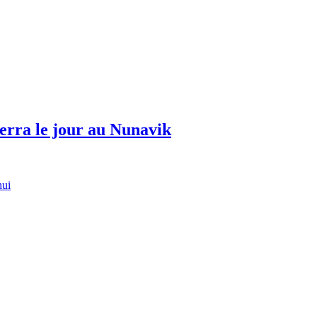
erra le jour au Nunavik
hui