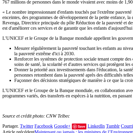
767 millions de personnes dans le monde vivaient avec moins de 1,90 d
« Le nombre impressionnant d'enfants touchés par l'extrême pauvreté mo
enceintes, des programmes de développement de la petite enfance, la qu
Revenga, Directrice principale du pôle Réduction de la pauvreté et de
est d'améliorer ces services et de garantir que les enfants d'aujourd'hu
L'UNICEF et le Groupe de la Banque mondiale appellent les gouvern
Mesurer régulièrement la pauvreté touchant les enfants au niveau 
la pauvreté extrême d'ici à 2030.
Renforcer les systèmes de protection sociale tenant compte des e
soins de santé, la scolarité et d'autres services qui protègent l
Donner la priorité aux investissements dans l'éducation, la santé,
personnes retombent dans la pauvreté après des difficultés telle
Façonner des décisions stratégiques de manière à ce que la cro
L'UNICEF et le Groupe de la Banque mondiale, en collaboration avec le
programmes variés, des transferts en espèces à la nutrition, en passant p
Source et crédit photo: CNW Telbec
Partager.
Twitter
Facebook
Google+
LinkedIn
Tumblr
Courri
Save
Article précédent
Maintenant ou jamais : les ministres de l’Environne