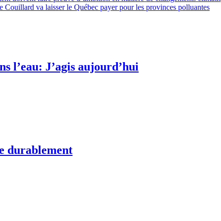
ppe Couillard va laisser le Québec payer pour les provinces polluantes
s l’eau: J’agis aujourd’hui
te durablement