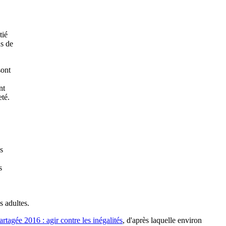
tié
ns de
sont
nt
té.
s
s
s adultes.
artagée 2016 : agir contre les inégalités
, d'après laquelle environ