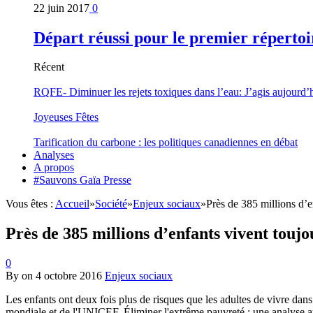
22 juin 2017
0
Départ réussi pour le premier répertoi
Récent
RQFE- Diminuer les rejets toxiques dans l’eau: J’agis aujourd’
Joyeuses Fêtes
Tarification du carbone : les politiques canadiennes en débat
Analyses
A propos
#Sauvons Gaïa Presse
Vous êtes :
Accueil
»
Société
»
Enjeux sociaux
»
Près de 385 millions d’e
Près de 385 millions d’enfants vivent touj
0
By
on
4 octobre 2016
Enjeux sociaux
Les enfants ont deux fois plus de risques que les adultes de vivre da
mondiale et de l'UNICEF. Éliminer l'extrême pauvreté : une analyse a