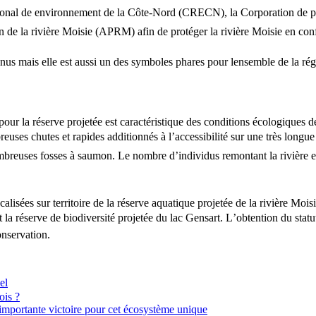
ional de environnement de la Côte-Nord (CRECN), la Corporation de pro
n de la rivière Moisie (APRM) afin de protéger la rivière Moisie en conf
nus mais elle est aussi un des symboles phares pour lensemble de la ré
u pour la réserve projetée est caractéristique des conditions écologiques
uses chutes et rapides additionnés à l’accessibilité sur une très longue
reuses fosses à saumon. Le nombre d’individus remontant la rivière et 
ocalisées sur territoire de la réserve aquatique projetée de la rivière Mo
t la réserve de biodiversité projetée du lac Gensart. L’obtention du stat
onservation.
el
ois ?
mportante victoire pour cet écosystème unique