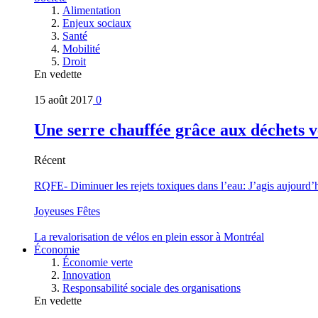
Alimentation
Enjeux sociaux
Santé
Mobilité
Droit
En vedette
15 août 2017
0
Une serre chauffée grâce aux déchets v
Récent
RQFE- Diminuer les rejets toxiques dans l’eau: J’agis aujourd’
Joyeuses Fêtes
La revalorisation de vélos en plein essor à Montréal
Économie
Économie verte
Innovation
Responsabilité sociale des organisations
En vedette