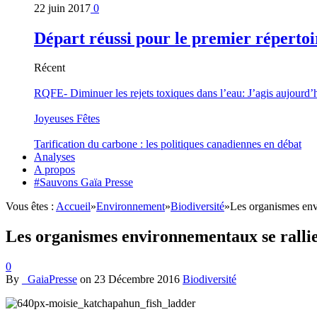
22 juin 2017
0
Départ réussi pour le premier répertoi
Récent
RQFE- Diminuer les rejets toxiques dans l’eau: J’agis aujourd’
Joyeuses Fêtes
Tarification du carbone : les politiques canadiennes en débat
Analyses
A propos
#Sauvons Gaïa Presse
Vous êtes :
Accueil
»
Environnement
»
Biodiversité
»
Les organismes envi
Les organismes environnementaux se rallien
0
By
_GaiaPresse
on
23 Décembre 2016
Biodiversité