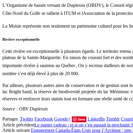
L’Organisme de bassin versant de Duplessis (OBDV), le Conseil rég
Côte-Nord du Golfe se rallient à ITUM et lAssociation de la protectio
La Moisie représente non seulement un patrimoine culturel pour les In
Rivière exceptionnelle
Cette rivière est exceptionnelle à plusieurs égards. Le territoire reten
plateau de la Sainte-Marguerite. En raison du courant fort et des nombre
importante rivière à saumon au Québec. On y recense dailleurs de nomb
nombre s’est déjà élevé à plus de 20 000.
Par ailleurs, plusieurs autres aires de conservation et de gestion sont l
lac Bright Sand, la réserve de biodiversité projetée du lac Ménistouc e
réserves et renforcer leurs statuts tout en formant une réelle unité de c
Source : OBV Duplessis
Partager.
Twitter
Facebook
Google+
LinkedIn
Tumblr
Courri
Save
Article précédent
Le papier cadeau : et si on s’en passait la prochaine f
Article suivant
Engagement Canada-États-Unis pour l’Arctique : une i