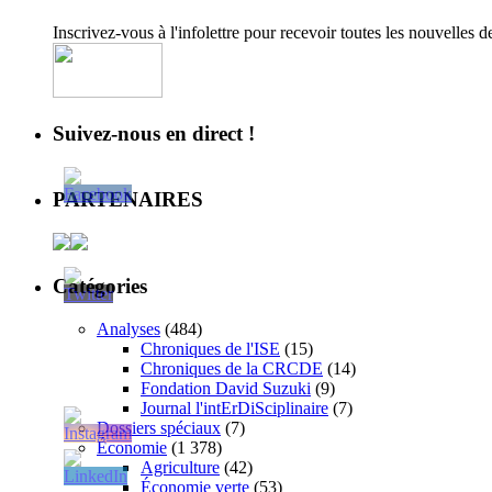
Inscrivez-vous à l'infolettre pour recevoir toutes les nouvelles 
Suivez-nous en direct !
PARTENAIRES
Catégories
Analyses
(484)
Chroniques de l'ISE
(15)
Chroniques de la CRCDE
(14)
Fondation David Suzuki
(9)
Journal l'intErDiSciplinaire
(7)
Dossiers spéciaux
(7)
Économie
(1 378)
Agriculture
(42)
Économie verte
(53)