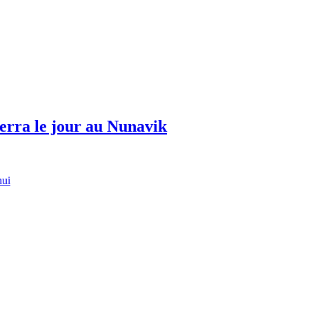
erra le jour au Nunavik
hui