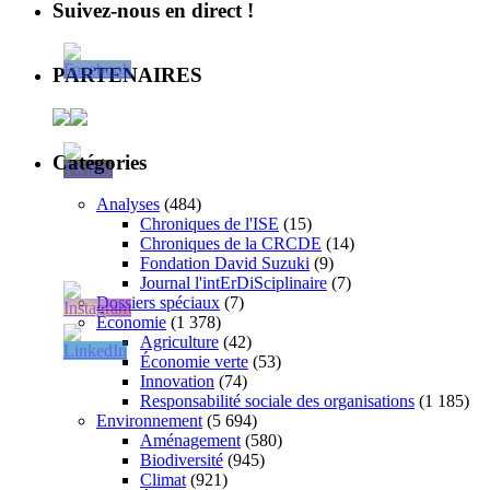
Suivez-nous en direct !
PARTENAIRES
Catégories
Analyses
(484)
Chroniques de l'ISE
(15)
Chroniques de la CRCDE
(14)
Fondation David Suzuki
(9)
Journal l'intErDiSciplinaire
(7)
Dossiers spéciaux
(7)
Économie
(1 378)
Agriculture
(42)
Économie verte
(53)
Innovation
(74)
Responsabilité sociale des organisations
(1 185)
Environnement
(5 694)
Aménagement
(580)
Biodiversité
(945)
Climat
(921)