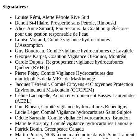
Signataires :
Louise Rémi, Alerte Pétrole Rive-Sud
Benoit St-Hilaire, Prospérité sans Pétrole, Rimouski
Alice-Anne Simard, Eau Secours! la Coalition québécoise
pour une gestion responsable de l’eau
Louise Morand, Comité vigilance hydrocarbures
L’Assomption
Guy Boudreau, Comité vigilance hydrocarbures de Lavaltrie
Georges Karpat, Coalition Vigilance Oléoducs, Montréal
Carole Dupuis. Regroupement vigilance hydrocarbures
Québec (RVHQ)
Pierre Foisy, Comité Vigilance Hydrocarbures des
municipalités de la MRC de Maskinongé
Jacques Tétreault, Comité Citoyens et Citoyennes Protection
Environnement Maskoutain (CCCPEM)
Céline Lachapelle, Action environnement Basses-Laurentides
(AEBL)
Paul Bibeau, Comité vigilance hydrocarbures Repentigny
Lucie Léger, Comité Vigilance hydrocarbures Saint-Sulpice
Odette Sarrazin, Comité vigilance hydrocarbures Brandon
Marielle Boisjoly, Comité vigilance hydrocarbures Lanoraie
Patrick Bonin, Greenpeace Canada
Martin Poirier, NON à une marée noire dans le Saint-Laurent