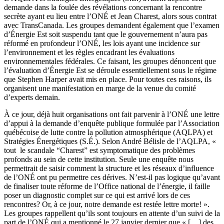
demande dans la foulée des révélations concernant la rencontre
secrète ayant eu lieu entre l’ONÉ et Jean Charest, alors sous contrat
avec TransCanada. Les groupes demandent également que l’examen
d’Énergie Est soit suspendu tant que le gouvernement n’aura pas
réformé en profondeur l’ONÉ, les lois ayant une incidence sur
l’environnement et les règles encadrant les évaluations
environnementales fédérales. Ce faisant, les groupes dénoncent que
l’évaluation d’Énergie Est se déroule essentiellement sous le régime
que Stephen Harper avait mis en place. Pour toutes ces raisons, ils
organisent une manifestation en marge de la venue du comité
d’experts demain.
À ce jour, déjà huit organisations ont fait parvenir à l’ONÉ une lettre
d’appui à la demande d’enquête publique formulée par l’Association
québécoise de lutte contre la pollution atmosphérique (AQLPA) et
Stratégies Énergétiques (S.É.). Selon André Bélisle de l’AQLPA, «
tout le scandale “Charest” est symptomatique des problèmes
profonds au sein de cette institution. Seule une enquête nous
permettrait de saisir comment la structure et les réseaux d’influence
de l’ONÉ ont pu permettre ces dérives. N’est-il pas logique qu’avant
de finaliser toute réforme de l’Office national de l’énergie, il faille
poser un diagnostic complet sur ce qui est arrivé lors de ces
rencontres? Or, à ce jour, notre demande est restée lettre morte! ».
Les groupes rappellent qu’ils sont toujours en attente d’un suivi de la
part de l’ONÉ qui a mentionné le 27 janvier dernier que « […] des