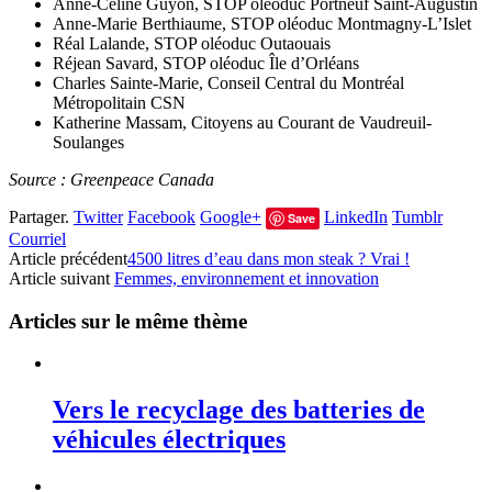
Anne-Céline Guyon, STOP oléoduc Portneuf Saint-Augustin
Anne-Marie Berthiaume, STOP oléoduc Montmagny-L’Islet
Réal Lalande, STOP oléoduc Outaouais
Réjean Savard, STOP oléoduc Île d’Orléans
Charles Sainte-Marie, Conseil Central du Montréal
Métropolitain CSN
Katherine Massam, Citoyens au Courant de Vaudreuil-
Soulanges
Source : Greenpeace Canada
Partager.
Twitter
Facebook
Google+
LinkedIn
Tumblr
Save
Courriel
Article précédent
4500 litres d’eau dans mon steak ? Vrai !
Article suivant
Femmes, environnement et innovation
Articles sur le même thème
Vers le recyclage des batteries de
véhicules électriques