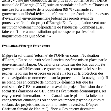
2016 : « 73% des Québécois dit ne plus avoir confiance en l’Office
national de l’Énergie (ONÉ) suite au scandale de l’affaire Charest et
une très forte majorité de la population (89 %) demande au
gouvernement libéral fédéral de réformer en profondeur le processus
d’évaluation environnementale fédéral des projets avant de
poursuivre l’étude du projet d’Énergie Est. La population veut une
institution totalement indépendante de l’industrie. Comment aussi
faire confiance à une institution qui ne respecte pas les droits
linguistiques des Québécois ? »
Évaluation d’Énergie Est en cours
Malgré la soi-disant ‘réforme’ de l’ONÉ en cours, l’évaluation
d’Énergie Est se poursuit selon l’ancien système mis en place par le
gouvernement Harper. Or, celui-ci se fonde sur des lois qui ont été
gravement affaiblies sous ce gouvernement, comme la loi sur les
pêches, la loi sur les espèces en péril et la loi sur la protection des
eaux navigables (renommée loi sur la protection de la navigation). Il
ne prend pas en compte de nombreux éléments tels que les
émissions de GES en amont et en aval du projet, l’inclusion du coût
social des émissions de GES dans les évaluations économiques, les
engagements internationaux du Canada sur le plan de la lutte aux
changements climatiques ou encore les impacts psychologiques et
sociaux des projets dans les communautés traversées. D’après
Christian Simard de Nature Québec « Ces enjeux devraient