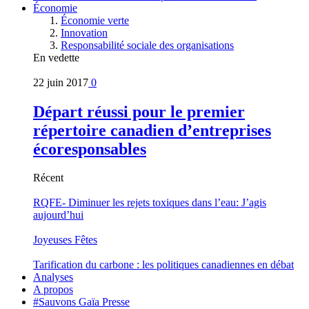
Économie
Économie verte
Innovation
Responsabilité sociale des organisations
En vedette
22 juin 2017
0
Départ réussi pour le premier
répertoire canadien d’entreprises
écoresponsables
Récent
RQFE- Diminuer les rejets toxiques dans l’eau: J’agis
aujourd’hui
Joyeuses Fêtes
Tarification du carbone : les politiques canadiennes en débat
Analyses
A propos
#Sauvons Gaïa Presse