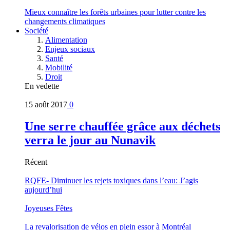
Mieux connaître les forêts urbaines pour lutter contre les
changements climatiques
Société
Alimentation
Enjeux sociaux
Santé
Mobilité
Droit
En vedette
15 août 2017
0
Une serre chauffée grâce aux déchets
verra le jour au Nunavik
Récent
RQFE- Diminuer les rejets toxiques dans l’eau: J’agis
aujourd’hui
Joyeuses Fêtes
La revalorisation de vélos en plein essor à Montréal