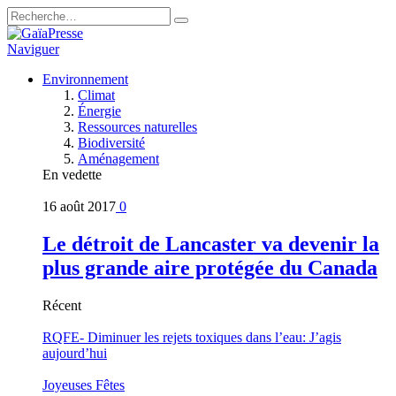
Naviguer
Environnement
Climat
Énergie
Ressources naturelles
Biodiversité
Aménagement
En vedette
16 août 2017
0
Le détroit de Lancaster va devenir la
plus grande aire protégée du Canada
Récent
RQFE- Diminuer les rejets toxiques dans l’eau: J’agis
aujourd’hui
Joyeuses Fêtes