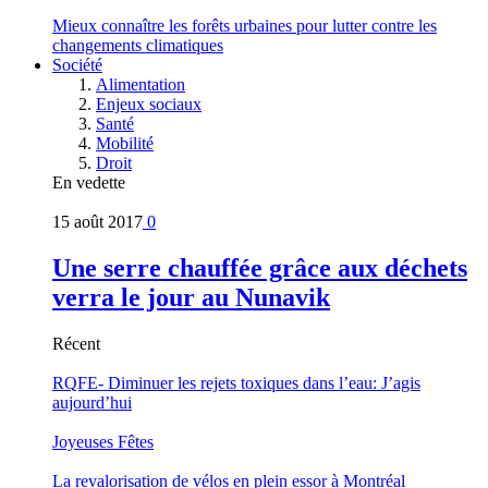
Mieux connaître les forêts urbaines pour lutter contre les
changements climatiques
Société
Alimentation
Enjeux sociaux
Santé
Mobilité
Droit
En vedette
15 août 2017
0
Une serre chauffée grâce aux déchets
verra le jour au Nunavik
Récent
RQFE- Diminuer les rejets toxiques dans l’eau: J’agis
aujourd’hui
Joyeuses Fêtes
La revalorisation de vélos en plein essor à Montréal