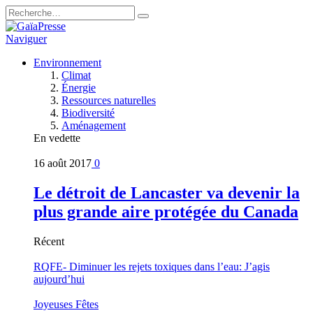
Naviguer
Environnement
Climat
Énergie
Ressources naturelles
Biodiversité
Aménagement
En vedette
16 août 2017
0
Le détroit de Lancaster va devenir la
plus grande aire protégée du Canada
Récent
RQFE- Diminuer les rejets toxiques dans l’eau: J’agis
aujourd’hui
Joyeuses Fêtes