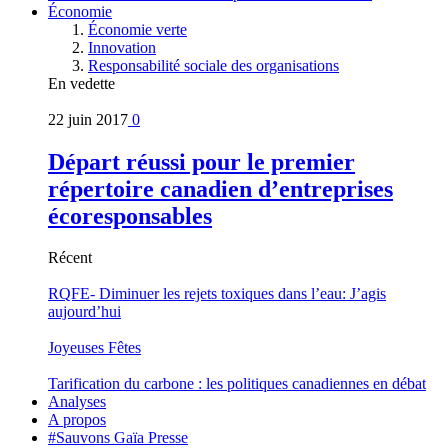
Économie
Économie verte
Innovation
Responsabilité sociale des organisations
En vedette
22 juin 2017
0
Départ réussi pour le premier
répertoire canadien d’entreprises
écoresponsables
Récent
RQFE- Diminuer les rejets toxiques dans l’eau: J’agis
aujourd’hui
Joyeuses Fêtes
Tarification du carbone : les politiques canadiennes en débat
Analyses
A propos
#Sauvons Gaïa Presse