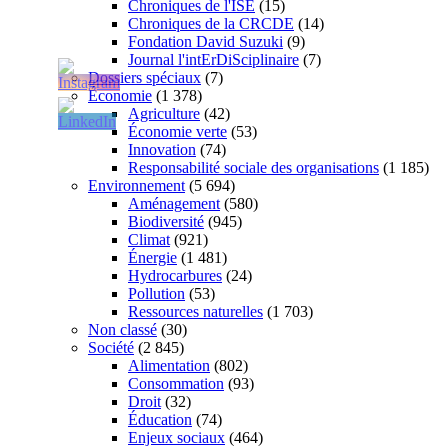
Chroniques de l'ISE
(15)
Chroniques de la CRCDE
(14)
Fondation David Suzuki
(9)
Journal l'intErDiSciplinaire
(7)
Dossiers spéciaux
(7)
Économie
(1 378)
Agriculture
(42)
Économie verte
(53)
Innovation
(74)
Responsabilité sociale des organisations
(1 185)
Environnement
(5 694)
Aménagement
(580)
Biodiversité
(945)
Climat
(921)
Énergie
(1 481)
Hydrocarbures
(24)
Pollution
(53)
Ressources naturelles
(1 703)
Non classé
(30)
Société
(2 845)
Alimentation
(802)
Consommation
(93)
Droit
(32)
Éducation
(74)
Enjeux sociaux
(464)