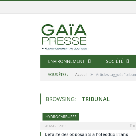
ENVIRONNEMENT
SOCIÉTÉ
»
VOUS ÊTES :
Accueil
Articles taggués "tribun
BROWSING:
TRIBUNAL
HYDROCARBURES
28 MARS 2018
0
Défaite des opposants à l’oléoduc Trans