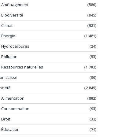
Aménagement
(580)
Biodiversité
(945)
Climat
(921)
Énergie
(1 481)
Hydrocarbures
(24)
Pollution
(53)
Ressources naturelles
(1 703)
on classé
(30)
ociété
(2 845)
Alimentation
(802)
Consommation
(93)
Droit
(32)
Éducation
(74)