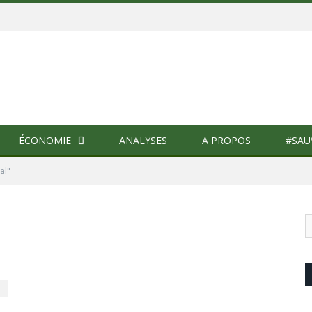
ÉCONOMIE
ANALYSES
A PROPOS
#SAU
al"