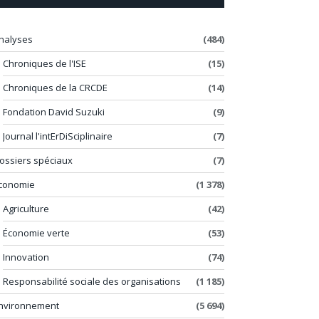
nalyses
(484)
Chroniques de l'ISE
(15)
Chroniques de la CRCDE
(14)
Fondation David Suzuki
(9)
Journal l'intErDiSciplinaire
(7)
ossiers spéciaux
(7)
conomie
(1 378)
Agriculture
(42)
Économie verte
(53)
Innovation
(74)
Responsabilité sociale des organisations
(1 185)
nvironnement
(5 694)